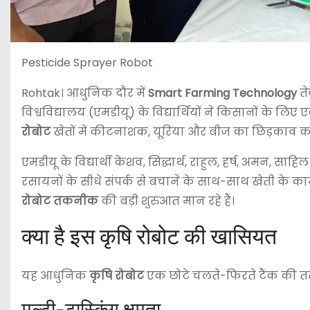
Pesticide Sprayer Robot
Rohtak
। आधुनिक दौर में
Smart Farming Technology
ते
विश्वविद्यालय (एमडीयू) के विद्यार्थियों ने किसानों के लि
रोबोट
खेतों में कीटनाशक, यूरिया और बीज का छिड़काव कर
एमडीयू के विद्यार्थी केशव, सिद्धार्थ, राहुल, हर्ष, अमन, स
रसायनों के सीधे संपर्क से बचाने के साथ-साथ खेती के क
रोबोट तकनीक
की बड़ी शुरुआत मान रहे हैं।
क्या है इस कृषि रोबोट की खासियत
यह आधुनिक
कृषि रोबोट
एक छोटे चलते-फिरते टैंक की तरह 
मल्टी-टास्किंग क्षमता