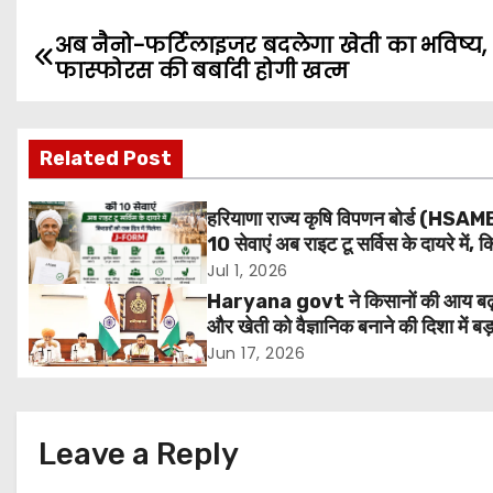
अब नैनो-फर्टिलाइजर बदलेगा खेती का भविष्य,
P
फास्फोरस की बर्बादी होगी खत्म
o
s
Related Post
t
हरियाणा राज्य कृषि विपणन बोर्ड (HSAM
n
10 सेवाएं अब राइट टू सर्विस के दायरे में, क
को 1 दिन में मिलेगा J-Form
Jul 1, 2026
a
Haryana govt ने किसानों की आय बढ़
v
और खेती को वैज्ञानिक बनाने की दिशा में ब
उठाया है।
Jun 17, 2026
i
g
Leave a Reply
a