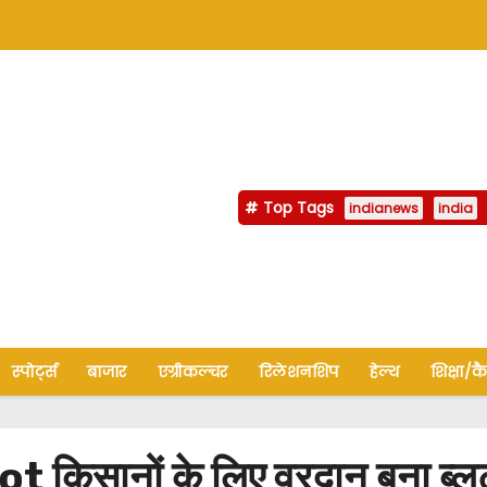
Top Tags
indianews
india
स्पोर्ट्स
बाजार
एग्रीकल्चर
रिलेशनशिप
हेल्थ
शिक्षा/क
सानों के लिए वरदान बना ब्लूट