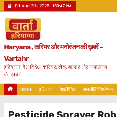
S
Fri. Aug 7th, 2026
1:39:49 PM
k
i
p
t
o
Haryana , करियर और मनोरंजन की ख़बरें -
c
o
Vartahr
n
हरियाणा, देश विदेश, करियर, खेल, बाजार और मनोरंजन
t
की ख़बरें
e
n
Home
हरियाणा
देश/विदेश
राजनीति/विश्लेषण
t
Pesticide Sprayer Robot कि