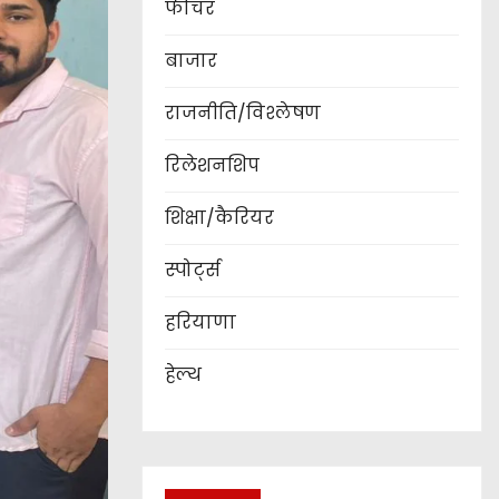
फीचर
बाजार
राजनीति/विश्लेषण
रिलेशनशिप
शिक्षा/कैरियर
स्पोर्ट्स
हरियाणा
हेल्थ