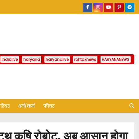
indialive
haryana
haryanalive
rohtaknews
HARYANANEWS
ैरियर
धर्म/कर्म
फीचर
ूथ कृषि रोबोट, अब आसान होगा