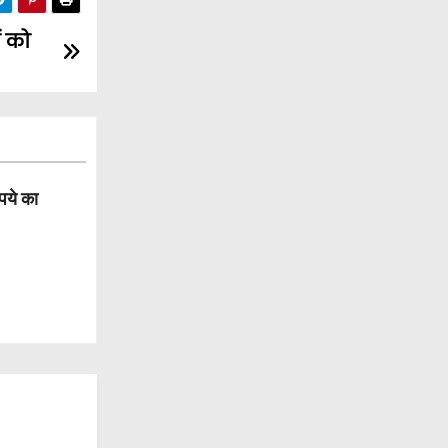
ं को
पये का