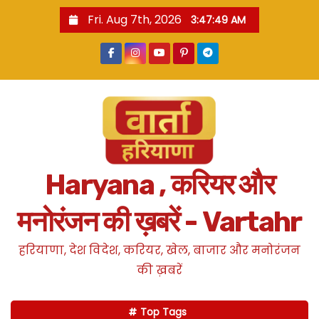
S
Fri. Aug 7th, 2026
3:47:51 AM
k
i
p
t
o
c
o
n
Haryana , करियर और
t
e
मनोरंजन की ख़बरें - Vartahr
n
t
हरियाणा, देश विदेश, करियर, खेल, बाजार और मनोरंजन
की ख़बरें
Top Tags