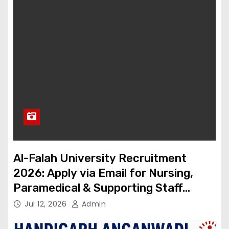
Al-Falah University Recruitment
2026: Apply via Email for Nursing,
Paramedical & Supporting Staff
Posts | Salary Up to ₹1.30 Lakh
Jul 12, 2026
Admin