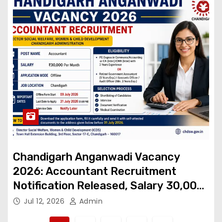
Chandigarh Anganwadi Vacancy
2026: Accountant Recruitment
Notification Released, Salary ₹30,000,
Apply Offline Before 31 July
Jul 12, 2026
Admin