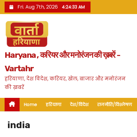
S
Fri. Aug 7th, 2026
4:24:35 AM
k
i
p
t
o
Haryana , करियर और मनोरंजन की ख़बरें -
c
o
Vartahr
n
हरियाणा, देश विदेश, करियर, खेल, बाजार और मनोरंजन
t
की ख़बरें
e
n
Home
हरियाणा
देश/विदेश
राजनीति/विश्लेषण
t
india