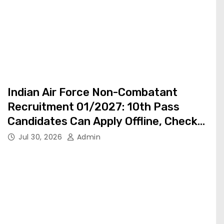
Indian Air Force Non-Combatant
Recruitment 01/2027: 10th Pass
Candidates Can Apply Offline, Check
Eligibility & Last Date
Jul 30, 2026
Admin