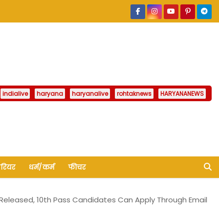
indialive
haryana
haryanalive
rohtaknews
HARYANANEWS
ैरियर
धर्म/कर्म
फीचर
n Released, 10th Pass Candidates Can Apply Through Email