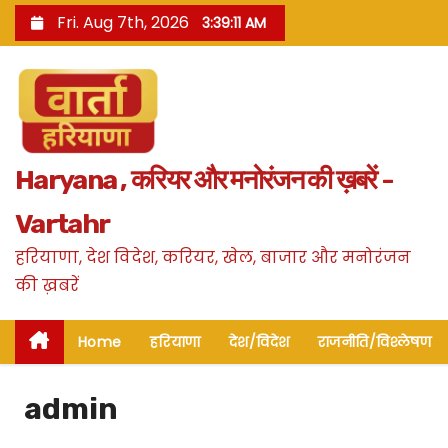
S
Fri. Aug 7th, 2026
3:39:13 AM
k
i
p
t
o
Haryana , करियर और मनोरंजन की ख़बरें -
c
o
Vartahr
n
हरियाणा, देश विदेश, करियर, खेल, बाजार और मनोरंजन
t
की ख़बरें
e
n
Home
हरियाणा
देश/विदेश
राजनीति/विश्लेषण
t
admin