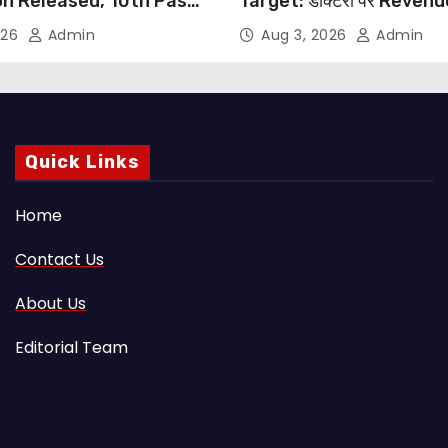
on Released, 10th Pass
Target: डॉक्टरों पर Reven
s Can Apply Through
थोपने के खिलाफ DMA India का
026
Admin
Aug 3, 2026
Admin
NHRC से Suo Motu जांच की म
Quick Links
Home
Contact Us
About Us
Editorial Team