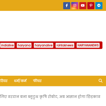
indialive
haryana
haryanalive
rohtaknews
HARYANANEWS
ैरियर
धर्म/कर्म
फीचर
 लिए वरदान बना ब्लूटूथ कृषि रोबोट, अब आसान होगा छिड़काव