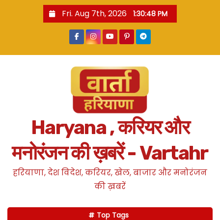
S
Fri. Aug 7th, 2026
1:30:49 PM
k
i
p
t
o
c
o
n
Haryana , करियर और
t
e
मनोरंजन की ख़बरें - Vartahr
n
t
हरियाणा, देश विदेश, करियर, खेल, बाजार और मनोरंजन
की ख़बरें
Top Tags