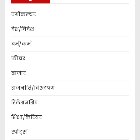
एग्रीकल्चर
देश/विदेश
धर्म/कर्म
फीचर
बाजार
राजनीति/विश्लेषण
रिलेशनशिप
शिक्षा/कैरियर
स्पोर्ट्स