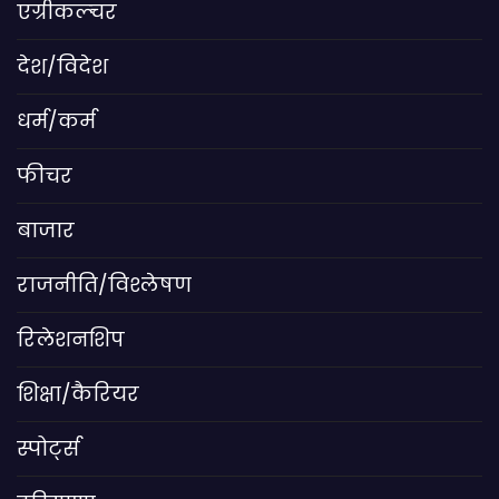
एग्रीकल्चर
देश/विदेश
धर्म/कर्म
फीचर
बाजार
राजनीति/विश्लेषण
रिलेशनशिप
शिक्षा/कैरियर
स्पोर्ट्स