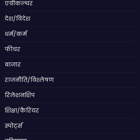
एग्रीकल्चर
देश/विदेश
धर्म/कर्म
फीचर
बाजार
राजनीति/विश्लेषण
रिलेशनशिप
शिक्षा/कैरियर
स्पोर्ट्स