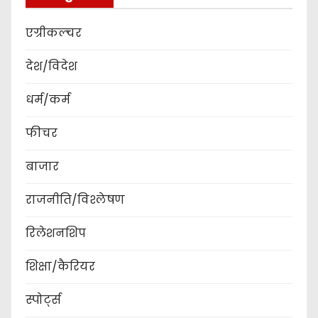
एग्रीकल्चर
देश/विदेश
धर्म/कर्म
फीचर
बाजार
राजनीति/विश्लेषण
रिलेशनशिप
शिक्षा/कैरियर
स्पोर्ट्स