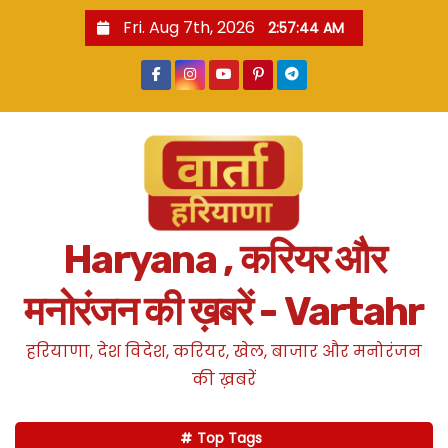
S
Fri. Aug 7th, 2026
2:57:44 AM
k
i
p
t
o
c
o
n
Haryana , करियर और
t
e
मनोरंजन की ख़बरें - Vartahr
n
t
हरियाणा, देश विदेश, करियर, खेल, बाजार और मनोरंजन
की ख़बरें
Top Tags