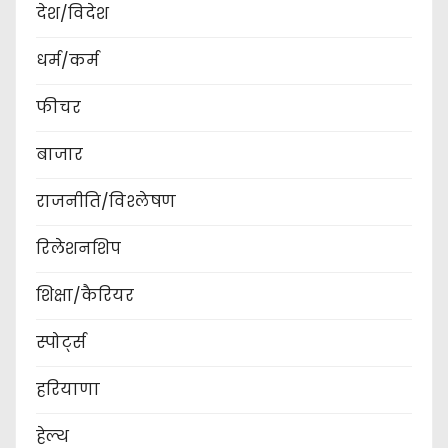
देश/विदेश
धर्म/कर्म
फीचर
बाजार
राजनीति/विश्लेषण
रिलेशनशिप
शिक्षा/कैरियर
स्पोर्ट्स
हरियाणा
हेल्थ