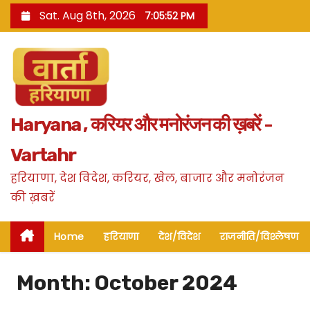
S
Sat. Aug 8th, 2026
7:05:53 PM
k
i
p
t
o
Haryana , करियर और मनोरंजन की ख़बरें -
c
o
Vartahr
n
हरियाणा, देश विदेश, करियर, खेल, बाजार और मनोरंजन
t
की ख़बरें
e
n
Home
हरियाणा
देश/विदेश
राजनीति/विश्लेषण
t
Month:
October 2024