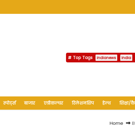
Top Tags
indianews
india
स्पोर्ट्स
बाजार
एग्रीकल्चर
रिलेशनशिप
हेल्थ
शिक्षा/क
Home
B