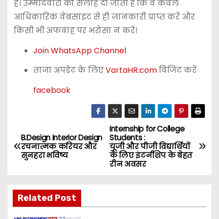
है। उम्मीदवारों को सलाह दी जाती है कि वे केवल
आधिकारिक वेबसाइट से ही जानकारी प्राप्त करें और
किसी भी अफवाह पर भरोसा न करें।
Join WhatsApp Channel
ताजा अपडेट के लिए
VartaHR.com
विजिट करें
facebook
Internship for College
P
B.Design Interior Design
Students :
रचनात्मक करियर और
यूजी और पीजी विद्यार्थियों
o
सुनहरा भविष्य
के लिए इंटर्नशिप के बेहत
रीन अवसर
s
t
Related Post
n