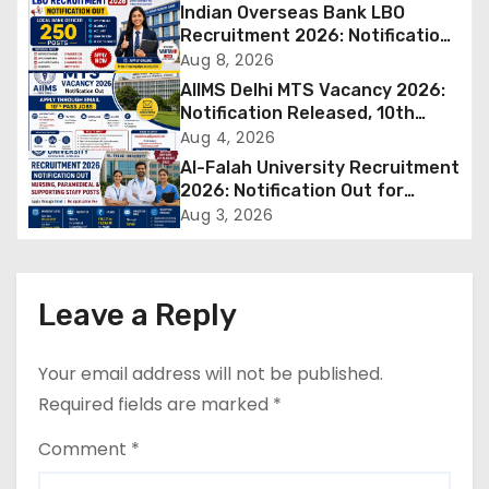
Indian Overseas Bank LBO
a
Recruitment 2026: Notification
Out for 250 Posts, Apply Online
Aug 8, 2026
v
AIIMS Delhi MTS Vacancy 2026:
Notification Released, 10th
i
Pass Candidates Can Apply
Aug 4, 2026
Through Email
Al-Falah University Recruitment
g
2026: Notification Out for
Nursing, Paramedical &
a
Aug 3, 2026
Supporting Staff Posts, Apply
Through Email
t
i
Leave a Reply
o
Your email address will not be published.
n
Required fields are marked
*
Comment
*