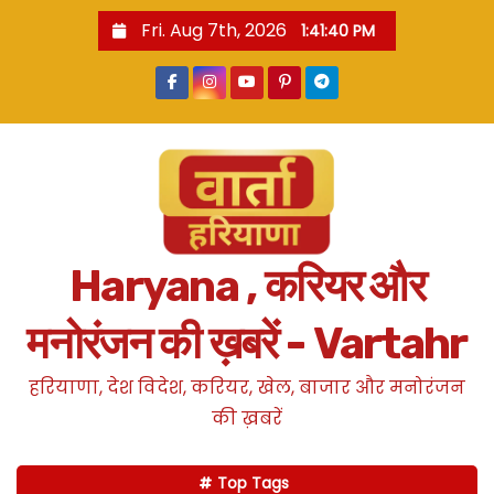
S
Fri. Aug 7th, 2026
1:41:41 PM
k
i
p
t
o
c
o
n
Haryana , करियर और
t
e
मनोरंजन की ख़बरें - Vartahr
n
t
हरियाणा, देश विदेश, करियर, खेल, बाजार और मनोरंजन
की ख़बरें
Top Tags