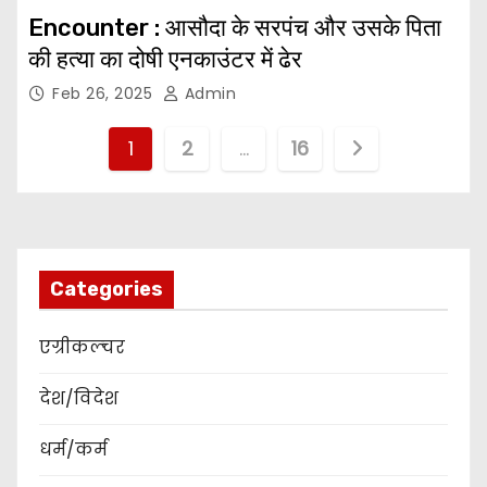
Encounter : आसौदा के सरपंच और उसके पिता
की हत्या का दोषी एनकाउंटर में ढेर
Feb 26, 2025
Admin
P
1
2
…
16
o
s
t
Categories
s
एग्रीकल्चर
p
देश/विदेश
a
धर्म/कर्म
g