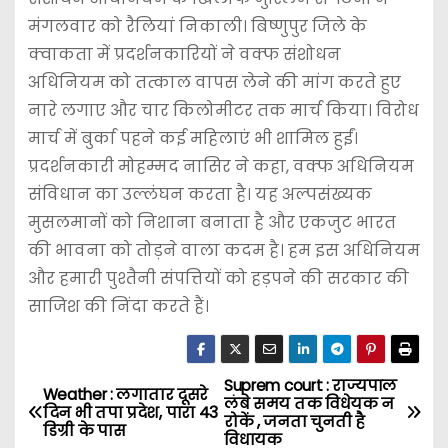
मंगलवार को रैलियां निकाली। बिष्णुपुर जिले के
क्वाकता में प्रदर्शनकारियों ने वक्फ संशोधन
अधिनियम को तत्काल वापस लेने की मांग करते हुए
नारे लगाए और चार किलोमीटर तक मार्च किया। विरोध
मार्च में बुर्का पहने कई महिलाएं भी शामिल हुईं।
प्रदर्शनकारी मोहम्मद नासिर ने कहा, वक्फ अधिनियम
संविधान का उल्लंघन करता है। यह अल्पसंख्यक
मुसलमानों को निशाना बनाता है और एकजुट भारत
की भावना को तोड़ने वाला कदम है। हम इस अधिनियम
और हमारी पुश्तैनी संपत्तियों को हड़पने की सरकार की
साजिश की निंदा करते हैं।
Suprem court : राज्यपाल
P
Weather : लगातार दूसरे
लंबे समय तक विधेयक न
दिन भी तपा प्रदेश, पारा 43
रोकें , जनता चुनती है
o
डिग्री के पास
विधायक