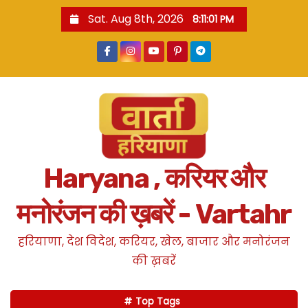
S
Sat. Aug 8th, 2026
8:11:02 PM
k
i
p
t
o
c
o
n
Haryana , करियर और
t
e
मनोरंजन की ख़बरें - Vartahr
n
t
हरियाणा, देश विदेश, करियर, खेल, बाजार और मनोरंजन
की ख़बरें
Top Tags