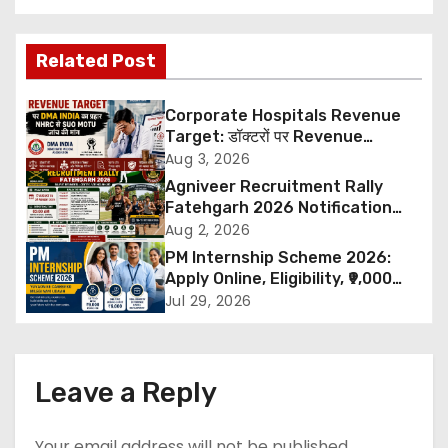
s
Related Post
t
n
Corporate Hospitals Revenue
Target: डॉक्टरों पर Revenue
a
Targets थोपने के खिलाफ DMA India
Aug 3, 2026
का बड़ा कदम, NHRC से Suo Motu जांच
Agniveer Recruitment Rally
v
की मांग
Fatehgarh 2026 Notification
Out – Rajput Regimental Centre
Aug 2, 2026
i
Rally Schedule, Eligibility,
PM Internship Scheme 2026:
Documents & Selection Process
g
Apply Online, Eligibility, ₹9,000
Stipend, Benefits, Selection
Jul 29, 2026
a
Process & Last Date
t
Leave a Reply
i
Your email address will not be published.