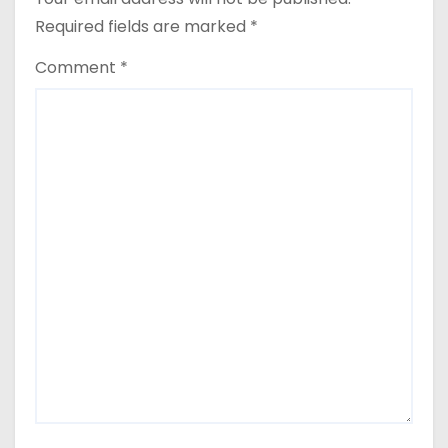
o
Required fields are marked
*
n
Comment
*