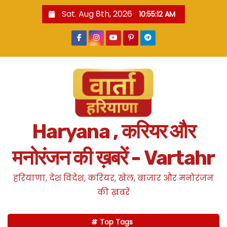
S
Sat. Aug 8th, 2026
10:55:13 AM
k
i
p
t
o
c
o
n
Haryana , करियर और
t
e
मनोरंजन की ख़बरें - Vartahr
n
t
हरियाणा, देश विदेश, करियर, खेल, बाजार और मनोरंजन
की ख़बरें
Top Tags