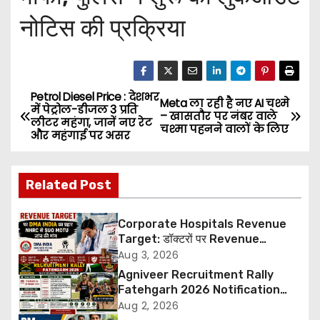
नोटिस की प्रक्रिया
Petrol Diesel Price : देशभर
P
Meta ला रही है नए AI चश्मे
में पेट्रोल-डीजल ₹3 प्रति
– खासतौर पर नंबर वाले
लीटर महंगा, जानें नए रेट
o
चश्मा पहनने वालों के लिए
और महंगाई पर असर
s
Related Post
t
n
Corporate Hospitals Revenue
Target: डॉक्टरों पर Revenue
a
Targets थोपने के खिलाफ DMA India
Aug 3, 2026
का बड़ा कदम, NHRC से Suo Motu जांच
Agniveer Recruitment Rally
v
की मांग
Fatehgarh 2026 Notification
Out – Rajput Regimental Centre
Aug 2, 2026
i
Rally Schedule, Eligibility,