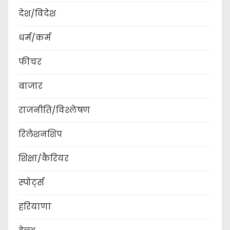
देश/विदेश
धर्म/कर्म
फीचर
बाजार
राजनीति/विश्लेषण
रिलेशनशिप
शिक्षा/कैरियर
स्पोर्ट्स
हरियाणा