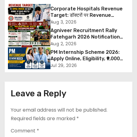
t
Corporate Hospitals Revenue
n
Target: डॉक्टरों पर Revenue
Targets थोपने के खिलाफ DMA India
Aug 3, 2026
a
का बड़ा कदम, NHRC से Suo Motu जांच
Agniveer Recruitment Rally
की मांग
Fatehgarh 2026 Notification
v
Out – Rajput Regimental Centre
Aug 2, 2026
Rally Schedule, Eligibility,
i
PM Internship Scheme 2026:
Documents & Selection Process
Apply Online, Eligibility, ₹9,000
g
Stipend, Benefits, Selection
Jul 29, 2026
Process & Last Date
a
t
Leave a Reply
i
Your email address will not be published.
o
Required fields are marked
*
n
Comment
*