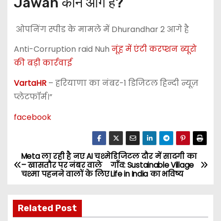
Jawan कौन आगे है?
ओपनिंग स्पीड के मामले में Dhurandhar 2 आगे है
Anti-Corruption raid Nuh
नूंह में एंटी करप्शन ब्यूरो
की बड़ी कार्रवाई
VartaHR
– हरियाणा का नंबर-1 डिजिटल हिन्दी न्यूज़
प्लेटफॉर्म।”
facebook
Meta ला रही है नए AI चश्मे
डिजिटल दौर में सादगी का
P
– खासतौर पर नंबर वाले
गाँव: Sustainable Village
चश्मा पहनने वालों के लिए
Life in India का भविष्य
o
s
Related Post