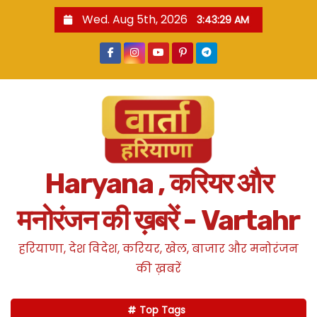
S
Wed. Aug 5th, 2026
3:43:30 AM
k
i
p
t
o
c
o
n
Haryana , करियर और
t
e
मनोरंजन की ख़बरें - Vartahr
n
t
हरियाणा, देश विदेश, करियर, खेल, बाजार और मनोरंजन
की ख़बरें
Top Tags