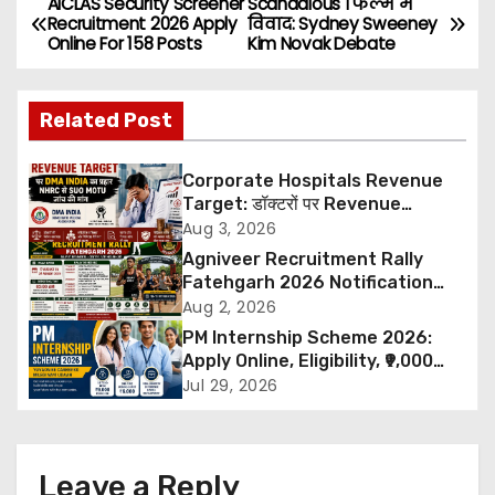
AICLAS Security Screener
Scandalous फिल्म में
P
Recruitment 2026 Apply
विवाद: Sydney Sweeney
Online For 158 Posts
Kim Novak Debate
o
s
Related Post
t
Corporate Hospitals Revenue
n
Target: डॉक्टरों पर Revenue
Targets थोपने के खिलाफ DMA India
Aug 3, 2026
a
का बड़ा कदम, NHRC से Suo Motu जांच
Agniveer Recruitment Rally
की मांग
Fatehgarh 2026 Notification
v
Out – Rajput Regimental Centre
Aug 2, 2026
Rally Schedule, Eligibility,
i
PM Internship Scheme 2026:
Documents & Selection Process
Apply Online, Eligibility, ₹9,000
g
Stipend, Benefits, Selection
Jul 29, 2026
Process & Last Date
a
t
Leave a Reply