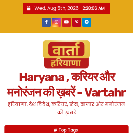
S
Wed. Aug 5th, 2026
2:28:07 AM
k
i
p
t
o
c
o
n
Haryana , करियर और
t
e
मनोरंजन की ख़बरें - Vartahr
n
t
हरियाणा, देश विदेश, करियर, खेल, बाजार और मनोरंजन
की ख़बरें
Top Tags