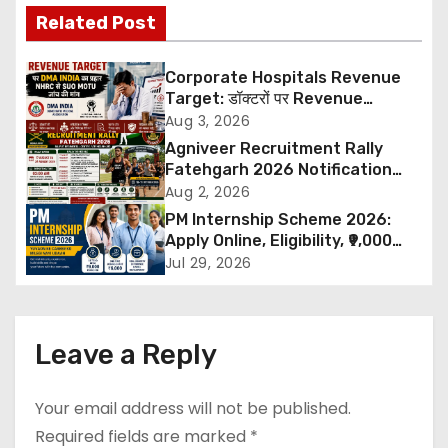
Related Post
t
n
Corporate Hospitals Revenue
Target: डॉक्टरों पर Revenue
a
Targets थोपने के खिलाफ DMA India
Aug 3, 2026
का बड़ा कदम, NHRC से Suo Motu जांच
Agniveer Recruitment Rally
v
की मांग
Fatehgarh 2026 Notification
Out – Rajput Regimental Centre
Aug 2, 2026
i
Rally Schedule, Eligibility,
PM Internship Scheme 2026:
Documents & Selection Process
g
Apply Online, Eligibility, ₹9,000
Stipend, Benefits, Selection
Jul 29, 2026
a
Process & Last Date
t
Leave a Reply
i
o
Your email address will not be published.
Required fields are marked
*