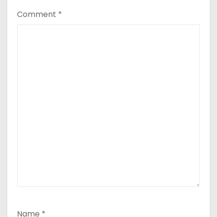
n
Comment
*
Name
*