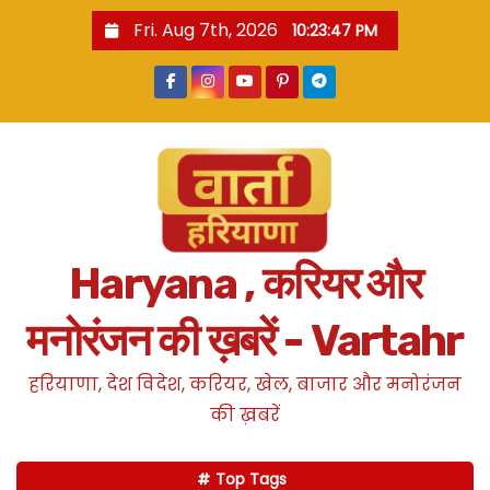
S
Fri. Aug 7th, 2026
10:23:48 PM
k
i
p
t
o
c
o
n
Haryana , करियर और
t
e
मनोरंजन की ख़बरें - Vartahr
n
t
हरियाणा, देश विदेश, करियर, खेल, बाजार और मनोरंजन
की ख़बरें
Top Tags