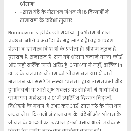
श्रीराम’
-सात घंटे के मैराथन मंथन में 15 दिग्गजों ने
रामायण के संदेशों सुनाए
Ramnavmi : नई दिल्ली। मर्यादा पुरुषोत्तम श्रीराम
प्रबंधन, नीति व मर्यादा के महासागर हैं। वह आचरण,
प्रेरणा व दायित्व विधाओं के प्रणेता हैं। श्रीराम नूतन हैं,
पुरातन हैं, सनातन हैं। राम को श्रीराम बनाने वाला कोई
और नहीं बल्कि नारी शक्ति है। अयोध्या ने नहीं, बल्कि 14
साल के वनवास ने राम को श्रीराम बनाया। ये बातें
सनातन को समर्पित संस्था ‘चेतना’ द्वारा रामनवमी और
दुर्गानवमी के अति शुभ अवसर पर रोहिणी में आयोजित
‘रामायण महोत्सव 4.0’ में उपस्थित दिग्गज विद्वानों,
विशेषज्ञों के मंथन में उभर कर आईं। सात घंटे के मैराथन
मंथन में 15 दिग्गजों ने रामायण के संदेशों और श्रीराम के
जीवन के आदर्शों का बखान इतने प्रभावशाली तरीके से
किया कि दर्शक बार-बार तालियां बजाते रहे।