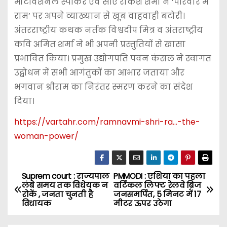
मोटीवेशनल स्पीकर एवं सीए राकेश शर्मा ने ‘परिवार में
राम’ पर अपने व्याख्यान से खूब वाहवाही बटोरी।
अंतरराष्ट्रीय कथक नर्तक विश्वदीप मित्र व अंतराष्ट्रीय
कवि अमित शर्मा ने भी अपनी प्रस्तुतियों से खासा
प्रभावित किया। प्रमुख उद्योगपति पवन कंसल ने स्वागत
उद्बोधन में सभी आगंतुकों का आभार जताया और
भगवान श्रीराम का निरंतर स्मरण करने का संदेश
दिया।
https://vartahr.com/
ramnavmi-shri-ra…-the-
woman-power
/
‎
Suprem court : राज्यपाल
PMMODI : एशिया का पहला
P
लंबे समय तक विधेयक न
वर्टिकल लिफ्ट रेलवे ब्रिज
रोकें , जनता चुनती है
जनसमर्पित, 5 मिनट में 17
o
विधायक
मीटर ऊपर उठेगा
s