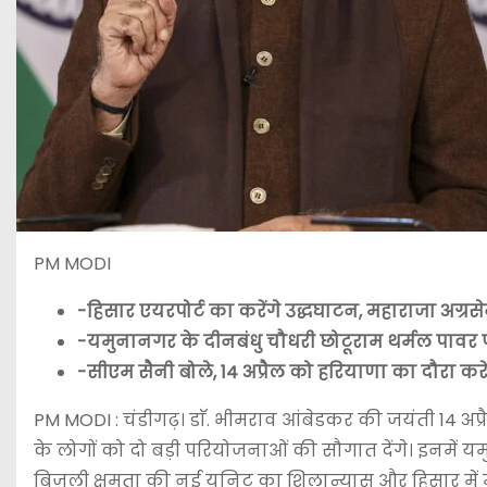
PM MODI
-हिसार एयरपोर्ट का करेंगे उद्धघाटन, महाराजा अग्रसेन
-यमुनानगर के दीनबंधु चौधरी छोटूराम थर्मल पावर प्
-सीएम सैनी बोले, 14 अप्रैल को हरियाणा का दौरा करेंगे
PM MODI : चंडीगढ़। डाॅ. भीमराव आंबेडकर की जयंती 14 अप्रैल 
के लोगों को दो बड़ी परियोजनाओं की सौगात देंगे। इनमें यम
बिजली क्षमता की नई य़ूनिट का शिलान्यास और हिसार में म