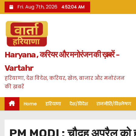
S
Fri. Aug 7th, 2026
4:52:05 AM
k
i
p
t
o
Haryana , करियर और मनोरंजन की ख़बरें -
c
o
Vartahr
n
हरियाणा, देश विदेश, करियर, खेल, बाजार और मनोरंजन
t
की ख़बरें
e
n
Home
हरियाणा
देश/विदेश
राजनीति/विश्लेषण
t
PM MODI : चौदह अप्रैल को हरिय