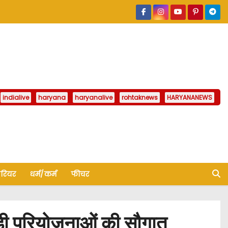
indialive
haryana
haryanalive
rohtaknews
HARYANANEWS
ैरियर
धर्म/कर्म
फीचर
ड़ी परियोजनाओं की सौगात