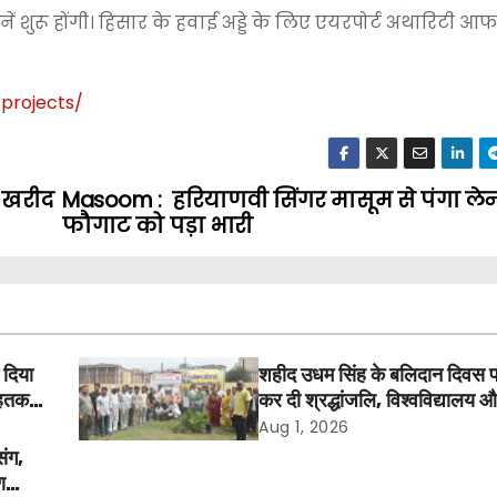
ें शुरू होंगी। हिसार के हवाई अड्डे के लिए एयरपोर्ट अथारिटी आ
projects
/
‎
ी खरीद
Masoom : हरियाणवी सिंगर मासूम से पंगा लेना 
फौगाट को पड़ा भारी
 दिया
शहीद उधम सिंह के बलिदान दिवस 
तक में
कर दी श्रद्धांजलि, विश्वविद्यालय 
अवकाश बहाल करने की उठी मांग
Aug 1, 2026
संग,
ण