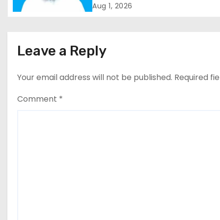
कार्यक्रम
Aug 1, 2026
i
g
Leave a Reply
a
t
Your email address will not be published.
Required fi
i
Comment
*
o
n