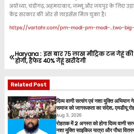
अयोध्या, चंडीगढ़, अहमदाबाद, जम्मू और जयपुर के लिए उड़ान
केंद्र सरकार की ओर से लाइसेंस मिल चुका है।
https://vartahr.com/
pm-modi-pm-modi-…two-big-
Haryana : इस बार 75 लाख मीट्रिक टन गेहूं क
P
होगी, हैफेड 40% गेहूं खरीदेगी
o
s
Related Post
t
दिव्य वाणी सत्संग एवं नशा मुक्ति अभियान ने
n
समाज को जागरूकता का संदेश, एमडीयू रोह
हजारों लोगों ने लिया संकल्प
Aug 3, 2026
a
रोहतक में 2 अगस्त को होगा दिव्य वाणी सत्
v
नशा मुक्ति साइकिल यात्रा और पौधा वितर