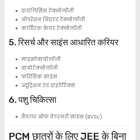
डायलिसिस टेक्नोलॉजी
ऑपरेशन थिएटर टेक्नोलॉजी
कार्डिएक केयर टेक्नोलॉजी
5. रिसर्च और साइंस आधारित करियर
माइक्रोबायोलॉजी
बायोटेक्नोलॉजी
फॉरेंसिक साइंस
न्यूट्रिशन एंड डाइटेटिक्स
6. पशु चिकित्सा
बैचलर ऑफ वेटरनरी साइंस (BVSc)
PCM छात्रों के लिए JEE के बिना