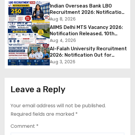
n
Indian Overseas Bank LBO
Recruitment 2026: Notification
a
Out for 250 Posts, Apply Online
Aug 8, 2026
AIIMS Delhi MTS Vacancy 2026:
v
Notification Released, 10th
Pass Candidates Can Apply
Aug 4, 2026
i
Through Email
Al-Falah University Recruitment
g
2026: Notification Out for
Nursing, Paramedical &
Aug 3, 2026
a
Supporting Staff Posts, Apply
Through Email
t
Leave a Reply
i
o
Your email address will not be published.
Required fields are marked
*
n
Comment
*