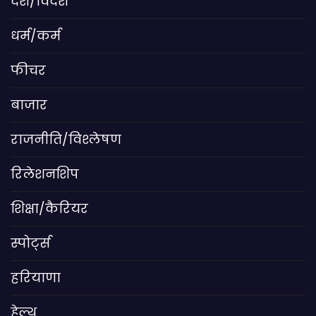
देश/विदेश
धर्म/कर्म
फीचर
बाजार
राजनीति/विश्लेषण
रिलेशनशिप
शिक्षा/कैरियर
स्पोर्ट्स
हरियाणा
हेल्थ