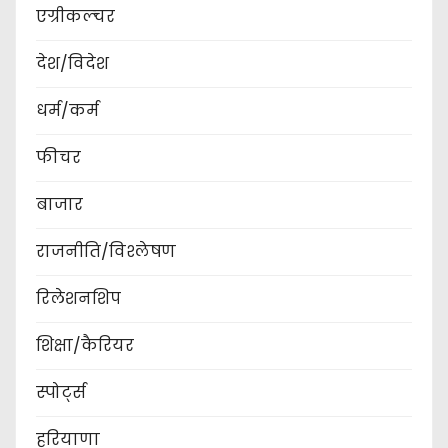
एग्रीकल्चर
देश/विदेश
धर्म/कर्म
फीचर
बाजार
राजनीति/विश्लेषण
रिलेशनशिप
शिक्षा/कैरियर
स्पोर्ट्स
हरियाणा