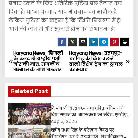
बनाए रखने के लिए अतिरिक्त पुलिस बल तैनात कर
दिया है। घटना के बाद गांव में तनाव का माहौल है,
लेकिन पुलिस का कहना है कि स्थिति नियंत्रण में है।
आगे की जांच में और खुलासे होने की संभावना है।
Haryana News : बिजली
Haryana News : उदयपुर-
P
के करंट से राष्ट्रीय पक्षी
चंडीगढ़ के लिए चलने
मोर की मौत, राजकीय
वाली विशेष ट्रेन का ट्रायल
o
सम्मान के साथ संस्कार
कामयाब
s
Related Post
t
n
दिव्य वाणी सत्संग एवं नशा मुक्ति अभियान ने
दिया समाज को जागरूकता का संदेश, एमडीयू
a
रोहतक में हजारों लोगों ने लिया संकल्प
Aug 3, 2026
शहीद उधम सिंह के बलिदान दिवस पर
v
पौधारोपण कर दी श्रद्धांजलि, विश्वविद्यालय