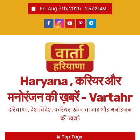
S
Fri. Aug 7th, 2026
2:57:23 AM
k
i
p
t
o
c
o
n
Haryana , करियर और
t
e
मनोरंजन की ख़बरें - Vartahr
n
t
हरियाणा, देश विदेश, करियर, खेल, बाजार और मनोरंजन
की ख़बरें
Top Tags