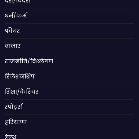
देश/विदेश
धर्म/कर्म
फीचर
बाजार
राजनीति/विश्लेषण
रिलेशनशिप
शिक्षा/कैरियर
स्पोर्ट्स
हरियाणा
हेल्थ