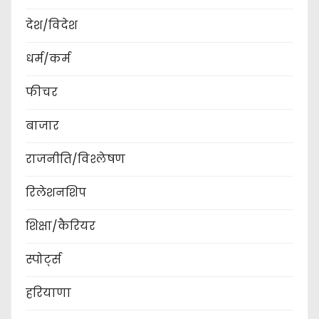
देश/विदेश
धर्म/कर्म
फीचर
बाजार
राजनीति/विश्लेषण
रिलेशनशिप
शिक्षा/कैरियर
स्पोर्ट्स
हरियाणा