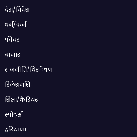
देश/विदेश
धर्म/कर्म
फीचर
बाजार
राजनीति/विश्लेषण
रिलेशनशिप
शिक्षा/कैरियर
स्पोर्ट्स
हरियाणा