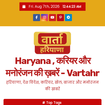
S
Fri. Aug 7th, 2026
12:44:24 AM
k
i
p
t
o
c
o
n
Haryana , करियर और
t
e
मनोरंजन की ख़बरें - Vartahr
n
t
हरियाणा, देश विदेश, करियर, खेल, बाजार और मनोरंजन
की ख़बरें
Top Tags