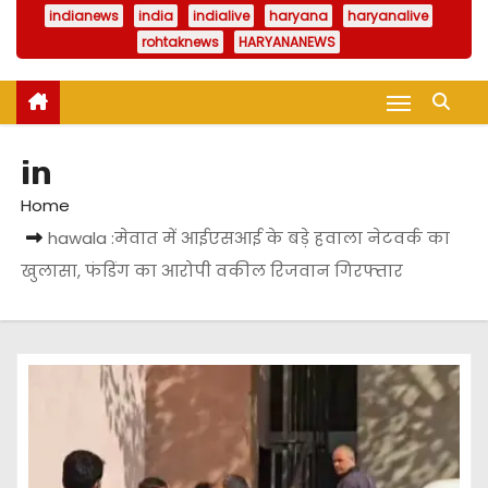
indianews
india
indialive
haryana
haryanalive
rohtaknews
HARYANANEWS
in
Home
hawala :मेवात में आईएसआई के बड़े हवाला नेटवर्क का
खुलासा, फंडिंग का आरोपी वकील रिजवान गिरफ्तार