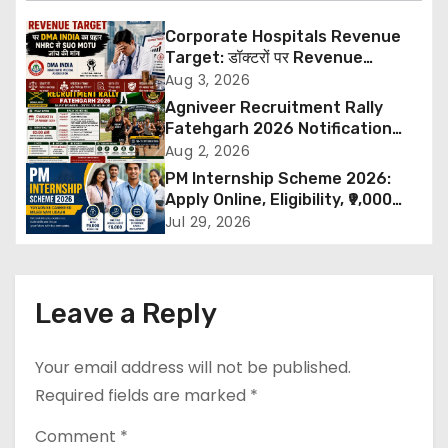
n
Corporate Hospitals Revenue
Target: डॉक्टरों पर Revenue
a
Targets थोपने के खिलाफ DMA India
Aug 3, 2026
का बड़ा कदम, NHRC से Suo Motu जांच
Agniveer Recruitment Rally
v
की मांग
Fatehgarh 2026 Notification
Out – Rajput Regimental Centre
Aug 2, 2026
i
Rally Schedule, Eligibility,
PM Internship Scheme 2026:
Documents & Selection Process
g
Apply Online, Eligibility, ₹9,000
Stipend, Benefits, Selection
Jul 29, 2026
a
Process & Last Date
t
Leave a Reply
i
o
Your email address will not be published.
Required fields are marked
*
n
Comment
*