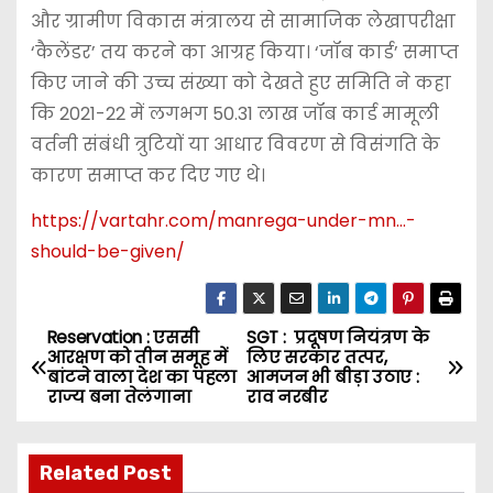
और ग्रामीण विकास मंत्रालय से सामाजिक लेखापरीक्षा
‘कैलेंडर’ तय करने का आग्रह किया। ‘जॉब कार्ड’ समाप्त
किए जाने की उच्च संख्या को देखते हुए समिति ने कहा
कि 2021-22 में लगभग 50.31 लाख जॉब कार्ड मामूली
वर्तनी संबंधी त्रुटियों या आधार विवरण से विसंगति के
कारण समाप्त कर दिए गए थे।
https://vartahr.com/
manrega-under-mn…-
should-be-given
/
Reservation : एससी
SGT : प्रदूषण नियंत्रण के
P
आरक्षण को तीन समूह में
लिए सरकार तत्पर,
बांटने वाला देश का पहला
आमजन भी बीड़ा उठाए :
o
राज्य बना तेलंगाना
राव नरबीर
s
Related Post
t