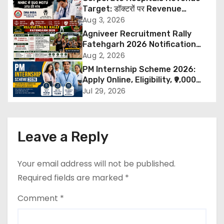
Target: डॉक्टरों पर Revenue
a
Targets थोपने के खिलाफ DMA India
Aug 3, 2026
का बड़ा कदम, NHRC से Suo Motu जांच
Agniveer Recruitment Rally
v
की मांग
Fatehgarh 2026 Notification
Out – Rajput Regimental Centre
Aug 2, 2026
i
Rally Schedule, Eligibility,
PM Internship Scheme 2026:
Documents & Selection Process
g
Apply Online, Eligibility, ₹9,000
Stipend, Benefits, Selection
Jul 29, 2026
a
Process & Last Date
t
Leave a Reply
i
o
Your email address will not be published.
Required fields are marked
*
n
Comment
*