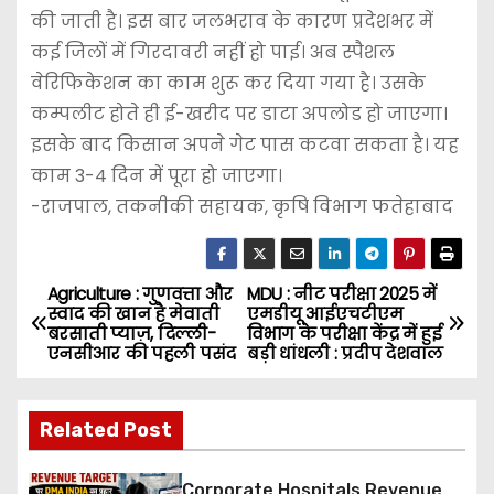
की जाती है। इस बार जलभराव के कारण प्रदेशभर में
कई जिलों में गिरदावरी नहीं हो पाई। अब स्पैशल
वेरिफिकेशन का काम शुरू कर दिया गया है। उसके
कम्पलीट होते ही ई-खरीद पर डाटा अपलोड हो जाएगा।
इसके बाद किसान अपने गेट पास कटवा सकता है। यह
काम 3-4 दिन में पूरा हो जाएगा।
-राजपाल, तकनीकी सहायक, कृषि विभाग फतेहाबाद
Agriculture : गुणवत्ता और
MDU : नीट परीक्षा 2025 में
P
स्वाद की खान है मेवाती
एमडीयू आईएचटीएम
बरसाती प्याज़, दिल्ली-
विभाग के परीक्षा केंद्र में हुई
o
एनसीआर की पहली पसंद
बड़ी धांधली : प्रदीप देशवाल
s
Related Post
t
n
Corporate Hospitals Revenue