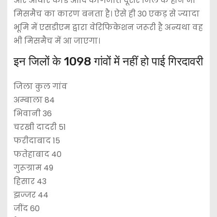
और आधार कार्ड आदि कागजात दूसरे जिले के होने भी
मिसमैच का कारण बनता है। ऐसे ही 30 एकड़ से ज्यादा
भूमि में एसडीएम द्वारा वेरिफिकेशन जरूरी है अन्यथा वह
भी मिसमैच में आ जाएगा।
इन जिलों के 1098 गांवों में नहीं हो पाई गिरदावरी
जिला कुल गांव
अम्बाला 84
भिवानी 36
चरखी दादरी 51
फरीदाबाद 15
फतेहाबाद 40
गुरूग्राम 49
हिसार 43
झज्जर 44
जींद 60