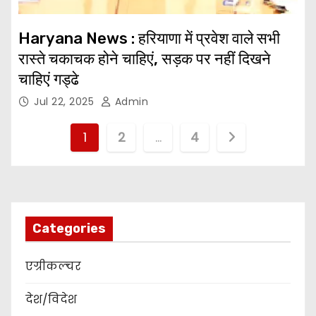
Haryana News : हरियाणा में प्रवेश वाले सभी
रास्ते चकाचक होने चाहिएं, सड़क पर नहीं दिखने
चाहिएं गड्ढे
Jul 22, 2025
Admin
P
1
2
…
4
o
s
t
Categories
s
एग्रीकल्चर
p
देश/विदेश
a