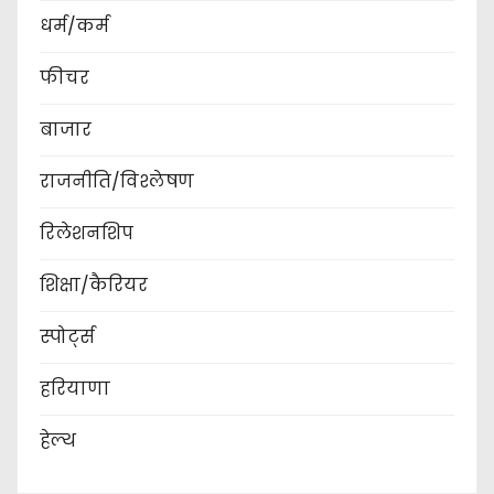
धर्म/कर्म
g
फीचर
i
बाजार
n
a
राजनीति/विश्लेषण
t
रिलेशनशिप
i
शिक्षा/कैरियर
o
स्पोर्ट्स
n
हरियाणा
हेल्थ