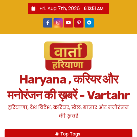
S
Fri. Aug 7th, 2026
6:12:52 AM
k
i
p
t
o
c
o
n
Haryana , करियर और
t
e
मनोरंजन की ख़बरें - Vartahr
n
t
हरियाणा, देश विदेश, करियर, खेल, बाजार और मनोरंजन
की ख़बरें
Top Tags