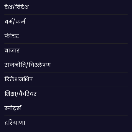
देश/विदेश
धर्म/कर्म
फीचर
बाजार
राजनीति/विश्लेषण
रिलेशनशिप
शिक्षा/कैरियर
स्पोर्ट्स
हरियाणा