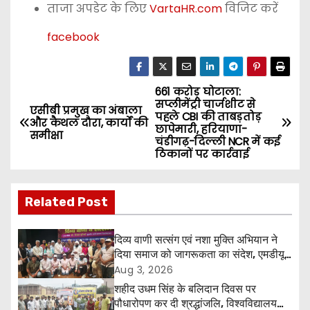
ताजा अपडेट के लिए
VartaHR.com
विजिट करें
facebook
661 करोड़ घोटाला:
P
सप्लीमेंट्री चार्जशीट से
एसीबी प्रमुख का अंबाला
पहले CBI की ताबड़तोड़
o
और कैथल दौरा, कार्यों की
छापेमारी, हरियाणा-
समीक्षा
चंडीगढ़-दिल्ली NCR में कई
s
ठिकानों पर कार्रवाई
t
Related Post
n
a
दिव्य वाणी सत्संग एवं नशा मुक्ति अभियान ने
दिया समाज को जागरूकता का संदेश, एमडीयू
v
रोहतक में हजारों लोगों ने लिया संकल्प
Aug 3, 2026
शहीद उधम सिंह के बलिदान दिवस पर
i
पौधारोपण कर दी श्रद्धांजलि, विश्वविद्यालय