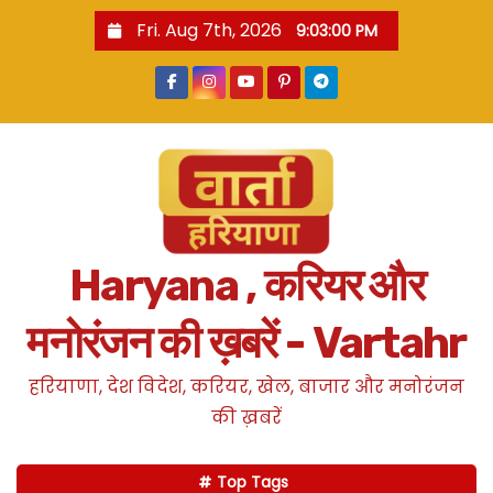
S
Fri. Aug 7th, 2026
9:03:01 PM
k
i
p
t
o
c
o
n
Haryana , करियर और
t
e
मनोरंजन की ख़बरें - Vartahr
n
t
हरियाणा, देश विदेश, करियर, खेल, बाजार और मनोरंजन
की ख़बरें
Top Tags