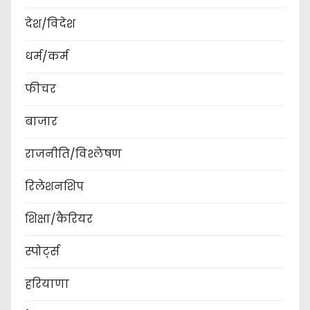
देश/विदेश
धर्म/कर्म
फीचर
बाजार
राजनीति/विश्लेषण
रिलेशनशिप
शिक्षा/कैरियर
स्पोर्ट्स
हरियाणा