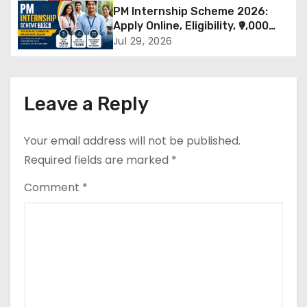
Rally Schedule, Eligibility,
PM Internship Scheme 2026:
g
Documents & Selection Process
Apply Online, Eligibility, ₹9,000
Stipend, Benefits, Selection
a
Jul 29, 2026
Process & Last Date
t
i
Leave a Reply
o
Your email address will not be published.
n
Required fields are marked
*
Comment
*