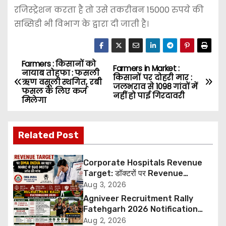
रजिस्ट्रेशन करता है तो उसे तकरीबन 15000 रुपये की
सब्सिडी भी विभाग के द्वारा दी जाती है।
Farmers : किसानों को
P
Farmers in Market :
नायाब तोहफा : फसली
किसानों पर दोहरी मार :
ऋण वसूली स्थगित, रबी
o
जलभराव से 1098 गांवों में
फसल के लिए कर्ज
नहीं हो पाई गिरदावरी
मिलेगा
s
t
Related Post
n
Corporate Hospitals Revenue
a
Target: डॉक्टरों पर Revenue
Targets थोपने के खिलाफ DMA India
Aug 3, 2026
v
का बड़ा कदम, NHRC से Suo Motu जांच
Agniveer Recruitment Rally
की मांग
Fatehgarh 2026 Notification
i
Out – Rajput Regimental Centre
Aug 2, 2026