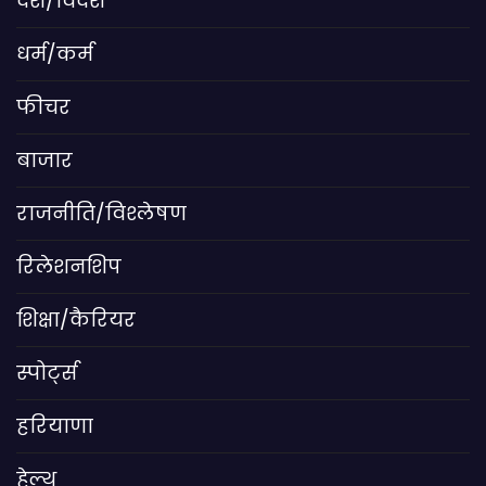
देश/विदेश
धर्म/कर्म
फीचर
बाजार
राजनीति/विश्लेषण
रिलेशनशिप
शिक्षा/कैरियर
स्पोर्ट्स
हरियाणा
हेल्थ