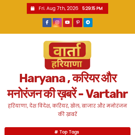
S
Fri. Aug 7th, 2026
5:29:16 PM
k
i
p
t
o
c
o
n
Haryana , करियर और
t
e
मनोरंजन की ख़बरें - Vartahr
n
t
हरियाणा, देश विदेश, करियर, खेल, बाजार और मनोरंजन
की ख़बरें
Top Tags