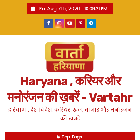
S
Fri. Aug 7th, 2026
10:09:21 PM
k
i
p
t
o
c
o
n
Haryana , करियर और
t
e
मनोरंजन की ख़बरें - Vartahr
n
t
हरियाणा, देश विदेश, करियर, खेल, बाजार और मनोरंजन
की ख़बरें
Top Tags