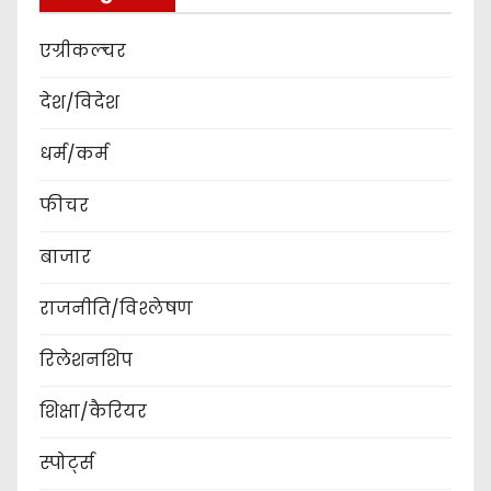
एग्रीकल्चर
देश/विदेश
धर्म/कर्म
फीचर
बाजार
राजनीति/विश्लेषण
रिलेशनशिप
शिक्षा/कैरियर
स्पोर्ट्स