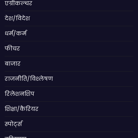
एग्रीकल्चर
देश/विदेश
धर्म/कर्म
फीचर
बाजार
राजनीति/विश्लेषण
रिलेशनशिप
शिक्षा/कैरियर
स्पोर्ट्स