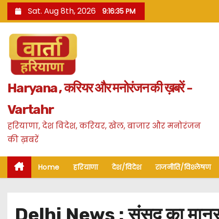
S
Sat. Aug 8th, 2026
9:16:36 PM
k
i
p
t
o
Haryana , करियर और मनोरंजन की ख़बरें -
c
o
Vartahr
n
हरियाणा, देश विदेश, करियर, खेल, बाजार और मनोरंजन
t
की ख़बरें
e
n
Home
हरियाणा
देश/विदेश
राजनीति/विश्लेषण
t
Delhi News : संसद का मानसून