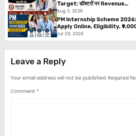
n
Target: डॉक्टरों पर Revenue
Targets थोपने के खिलाफ DMA Ind
Aug 3, 2026
a
बड़ा कदम, NHRC से Suo Motu जांच 
PM Internship Scheme 2026
मांग
v
Apply Online, Eligibility, ₹9,00
Stipend, Benefits, Selection
Jul 29, 2026
i
Process & Last Date
g
Leave a Reply
a
t
Your email address will not be published.
Required fi
i
Comment
*
o
n