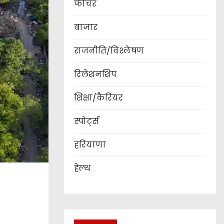
फीचर
बाजार
राजनीति/विश्लेषण
रिलेशनशिप
शिक्षा/कैरियर
स्पोर्ट्स
हरियाणा
हेल्थ