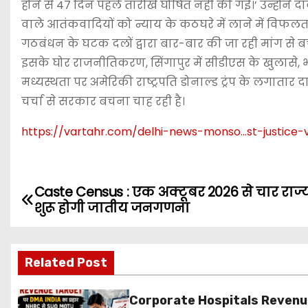
होने से 47 दिन पहले तारीखें घोषित नहीं की गईं।’ उन्हो
वाले आतंकवादियों को न्याय के कठघरे में लाने में विफलता 
गठबंधन के घटक दलों द्वारा बार-बार की जा रही मांग से बच
इसके घोर राजनीतिकरण, सिंगापुर में सीडीएस के खुलासे, भा
मध्यस्थता पर अमेरिकी राष्ट्रपति डोनाल्ड ट्रंप के लगात
चर्चा से सरकार बचना चाह रही है।
https://vartahr.com/
delhi-news-monso…st-justice
Caste Census : एक अक्टूबर 2026 से चार राज्यों
P
शुरू होगी जातीय जनगणना
o
s
Related Post
t
Corporate Hospitals Reven