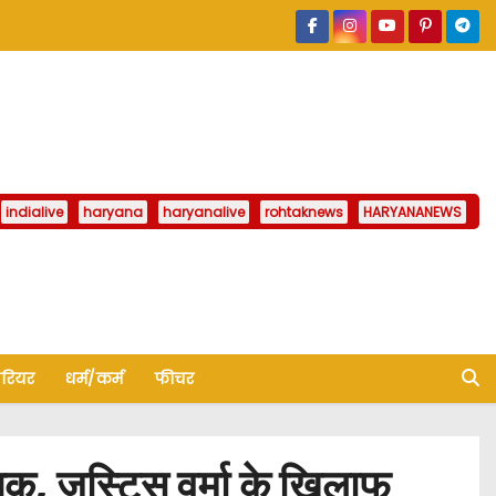
indialive
haryana
haryanalive
rohtaknews
HARYANANEWS
ैरियर
धर्म/कर्म
फीचर
, जस्टिस वर्मा के खिलाफ