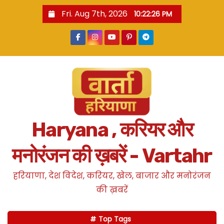
S
Fri. Aug 7th, 2026
10:22:27 PM
k
i
p
t
o
c
o
n
Haryana , करियर और
t
e
मनोरंजन की ख़बरें - Vartahr
n
t
हरियाणा, देश विदेश, करियर, खेल, बाजार और मनोरंजन
की ख़बरें
Top Tags