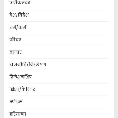
एग्रीकल्चर
देश/विदेश
धर्म/कर्म
फीचर
बाजार
राजनीति/विश्लेषण
रिलेशनशिप
शिक्षा/कैरियर
स्पोर्ट्स
हरियाणा