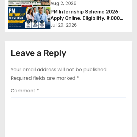
v
Out – Rajput Regimental Centre
Aug 2, 2026
Rally Schedule, Eligibility,
i
PM Internship Scheme 2026:
Documents & Selection Process
Apply Online, Eligibility, ₹9,000
g
Stipend, Benefits, Selection
Jul 29, 2026
Process & Last Date
a
t
Leave a Reply
i
Your email address will not be published.
o
Required fields are marked
*
n
Comment
*