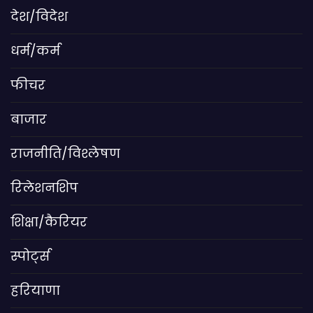
देश/विदेश
धर्म/कर्म
फीचर
बाजार
राजनीति/विश्लेषण
रिलेशनशिप
शिक्षा/कैरियर
स्पोर्ट्स
हरियाणा