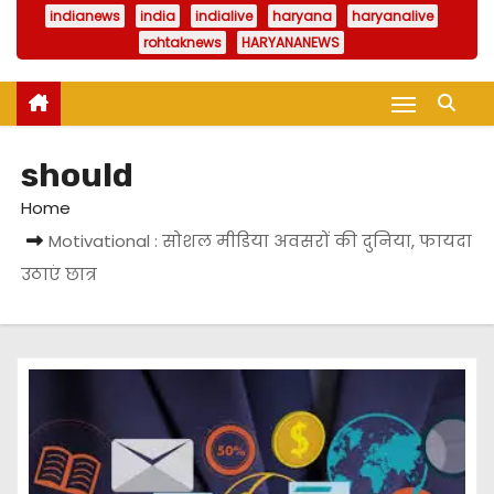
indianews
india
indialive
haryana
haryanalive
rohtaknews
HARYANANEWS
should
Home
Motivational : सोशल मीडिया अवसरों की दुनिया, फायदा
उठाएं छात्र