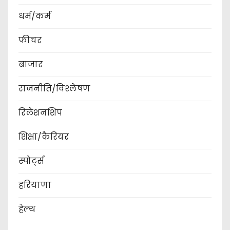
धर्म/कर्म
फीचर
बाजार
राजनीति/विश्लेषण
रिलेशनशिप
शिक्षा/कैरियर
स्पोर्ट्स
हरियाणा
हेल्थ