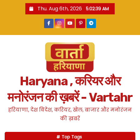
S
Thu. Aug 6th, 2026
5:02:41 AM
k
i
p
t
o
c
o
n
Haryana , करियर और
t
e
मनोरंजन की ख़बरें - Vartahr
n
t
हरियाणा, देश विदेश, करियर, खेल, बाजार और मनोरंजन
की ख़बरें
Top Tags