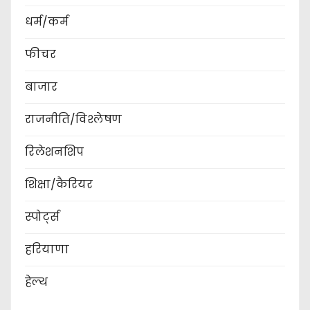
धर्म/कर्म
फीचर
बाजार
राजनीति/विश्लेषण
रिलेशनशिप
शिक्षा/कैरियर
स्पोर्ट्स
हरियाणा
हेल्थ