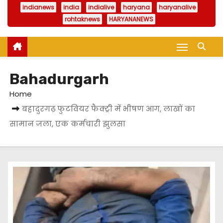
indianews
india
indialive
haryana
haryanalive
rohtaknews
HARYANANEWS
Bahadurgarh
Home
बहादुरगढ़ फुटवियर फैक्ट्री में भीषण आग, लाखों का
सामान जला, एक कर्मचारी झुलसा