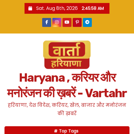
S
Sat. Aug 8th, 2026
2:45:59 AM
k
i
p
t
o
c
o
n
Haryana , करियर और
t
e
मनोरंजन की ख़बरें - Vartahr
n
t
हरियाणा, देश विदेश, करियर, खेल, बाजार और मनोरंजन
की ख़बरें
Top Tags