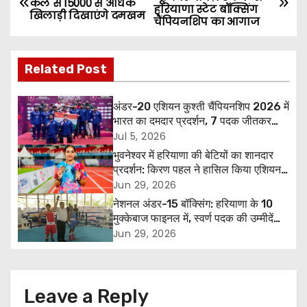
कल से 15000 से अधिक
हरियाणा स्टेट बॉक्सिंग
o
खिलाड़ी दिखाएंगे दमखम
चैंपियनशिप का आगाज
s
Related Post
t
n
अंडर-20 एशियन कुश्ती चैंपियनशिप 2026 में
भारत का दमदार प्रदर्शन, 7 पदक जीतकर
a
ओवरऑल टीम ट्रॉफी में तीसरा स्थान
Jul 5, 2026
भुवनेश्वर में हरियाणा की बेटियों का शानदार
v
प्रदर्शन: किरण पहल ने हासिल किया एशियन
गेम्स क्वालिफाइंग स्टैंडर्ड, पूजा ने जीता कांस्य
Jun 29, 2026
i
पदक
नेशनल अंडर-15 बॉक्सिंग: हरियाणा के 10
g
मुक्केबाज फाइनल में, स्वर्ण पदक की उम्मीदें
बढ़ीं
Jun 29, 2026
a
t
Leave a Reply