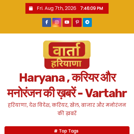
S
Fri. Aug 7th, 2026
7:46:10 PM
k
i
p
t
o
c
o
n
Haryana , करियर और
t
e
मनोरंजन की ख़बरें - Vartahr
n
t
हरियाणा, देश विदेश, करियर, खेल, बाजार और मनोरंजन
की ख़बरें
Top Tags