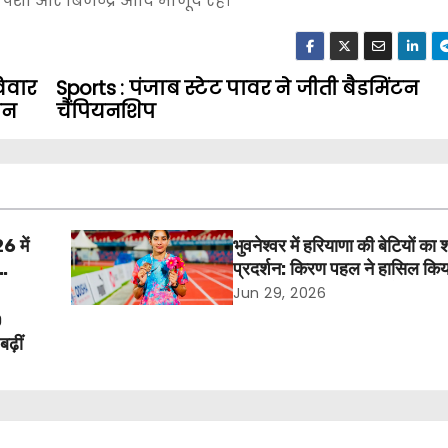
ेशी और बिजेन्द्र आदि मौजूद रहे।
िवार
Sports : पंजाब स्टेट पावर ने जीती बैडमिंटन
ान
चैंपियनशिप
6 में
भुवनेश्वर में हरियाणा की बेटियों का
प्रदर्शन: किरण पहल ने हासिल किय
क्वालिफाइंग स्टैंडर्ड, पूजा ने जीता
Jun 29, 2026
0
ढ़ीं