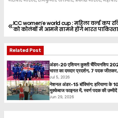
जसवीर मास्टर, रामकुमार टोलेदार, प्रकाश मास्टर, महावीर प
ICC women’e world cup : महिला वर्ल्ड कप रव
P
को कोलंबों में आमने सामने होंगे भारत पाकिस्त
o
s
Related Post
t
अंडर-20 एशियन कुश्ती चैंपियनशिप 202
n
भारत का दमदार प्रदर्शन, 7 पदक जीतकर
ओवरऑल टीम ट्रॉफी में तीसरा स्थान
Jul 5, 2026
a
नेशनल अंडर-15 बॉक्सिंग: हरियाणा के 1
v
मुक्केबाज फाइनल में, स्वर्ण पदक की उम्मीदें ब
Jun 29, 2026
i
g