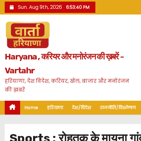
S
Sun. Aug 9th, 2026
6:53:41 PM
k
i
p
t
o
Haryana , करियर और मनोरंजन की ख़बरें -
c
o
Vartahr
n
हरियाणा, देश विदेश, करियर, खेल, बाजार और मनोरंजन
t
की ख़बरें
e
n
Home
हरियाणा
देश/विदेश
राजनीति/विश्लेषण
t
Sports : रोहतक के मायना गांव