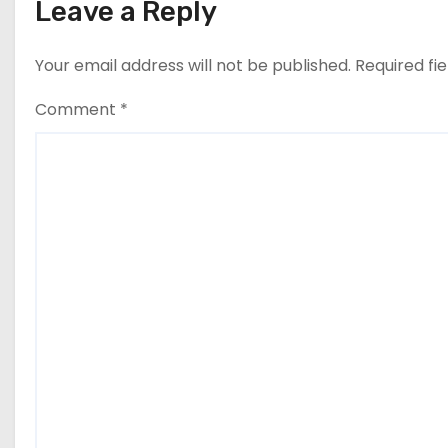
Leave a Reply
a
t
Your email address will not be published.
Required fi
i
Comment
*
o
n