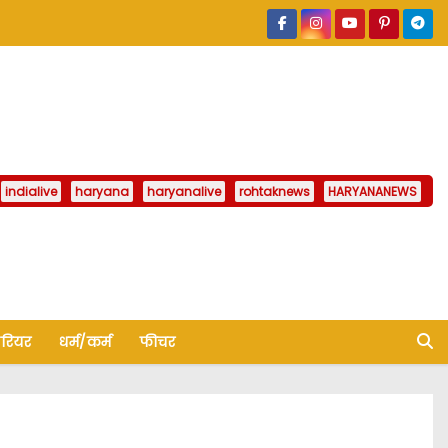
indialive
haryana
haryanalive
rohtaknews
HARYANANEWS
ैरियर
धर्म/कर्म
फीचर