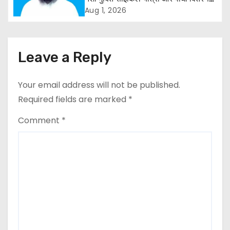
कार्यक्रम
a
Aug 1, 2026
t
i
Leave a Reply
o
Your email address will not be published.
n
Required fields are marked
*
Comment
*