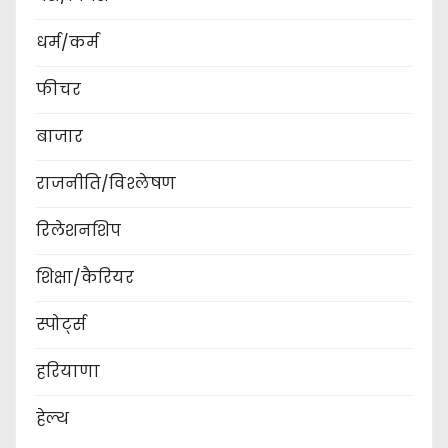
धर्म/कर्म
फीचर
बाजार
राजनीति/विश्लेषण
रिलेशनशिप
शिक्षा/कैरियर
स्पोर्ट्स
हरियाणा
हेल्थ