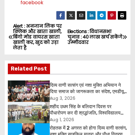
facebook
Alert : अनजान लिंक पर
P
क्लिक और खाता खाली,
Elections : विधानसभा
बिंगो मोड वायरस खाता
चुनाव : 40 लाख खर्च सकेंगे
o
खाली कर, खुद को उड़ा
उम्मीदवार
लेता है
s
t
Related Post
n
दिव्य वाणी सत्संग एवं नशा मुक्ति अभियान ने
a
दिया समाज को जागरूकता का संदेश, एमडीयू
रोहतक में हजारों लोगों ने लिया संकल्प
Aug 3, 2026
v
शहीद उधम सिंह के बलिदान दिवस पर
पौधारोपण कर दी श्रद्धांजलि, विश्वविद्यालय
i
और राजपत्रित अवकाश बहाल करने की उठी
Aug 1, 2026
मांग
रोहतक में 2 अगस्त को होगा दिव्य वाणी सत्संग,
g
नशा मुक्ति साइकिल यात्रा और पौधा वितरण