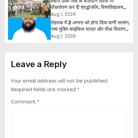
शहीद उधम सिंह के बलिदान दिवस पर
पौधारोपण कर दी श्रद्धांजलि, विश्वविद्यालय
v
और राजपत्रित अवकाश बहाल करने की उठी
Aug 1, 2026
मांग
i
रोहतक में 2 अगस्त को होगा दिव्य वाणी सत्संग,
नशा मुक्ति साइकिल यात्रा और पौधा वितरण
g
कार्यक्रम
Aug 1, 2026
a
t
Leave a Reply
i
Your email address will not be published.
o
Required fields are marked
*
n
Comment
*