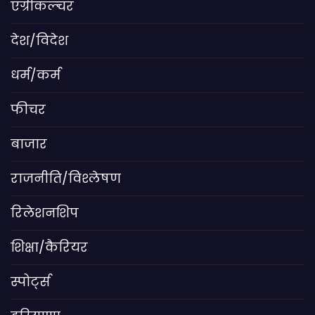
एग्रीकल्चर
देश/विदेश
धर्म/कर्म
फीचर
बाजार
राजनीति/विश्लेषण
रिलेशनशिप
शिक्षा/कैरियर
स्पोर्ट्स