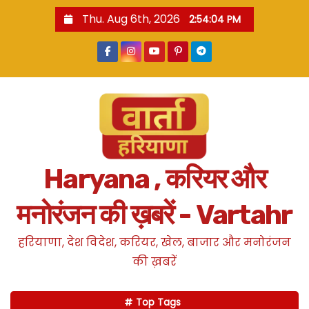
S
Thu. Aug 6th, 2026
2:54:04 PM
k
i
p
t
o
c
o
n
Haryana , करियर और
t
e
मनोरंजन की ख़बरें - Vartahr
n
t
हरियाणा, देश विदेश, करियर, खेल, बाजार और मनोरंजन
की ख़बरें
Top Tags