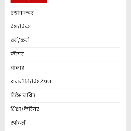
एग्रीकल्चर
देश/विदेश
धर्म/कर्म
फीचर
बाजार
राजनीति/विश्लेषण
रिलेशनशिप
शिक्षा/कैरियर
स्पोर्ट्स