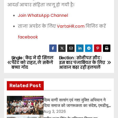
आदर्श आचार संहिता लागू हो गयी है।
Join WhatsApp Channel
ताजा अपडेट के लिए
VartaHR.com
विजिट करें
facebook
Single : केंद्र ने दी सिंगल
Election : सोनीपत सीट :
P
पैरेंट को राहत, ले सकेंगे
इस बार पंजाबियत के लिए
बच्चा गोद
आवाज बढ़ा रही हलचलें
o
s
Related Post
t
दिव्य वाणी सत्संग एवं नशा मुक्ति अभियान ने
n
दिया समाज को जागरूकता का संदेश, एमडीयू
रोहतक में हजारों लोगों ने लिया संकल्प
Aug 3, 2026
a