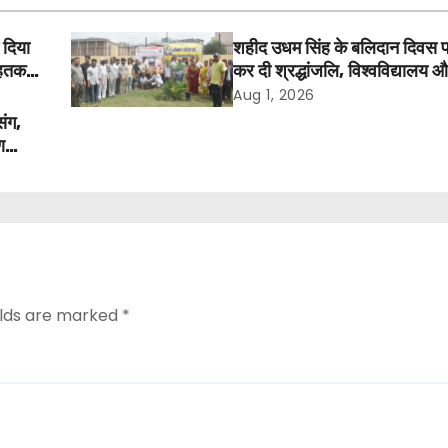
 दिया
शहीद उधम सिंह के बलिदान दिवस 
तक में
कर दी श्रद्धांजलि, विश्वविद्यालय 
अवकाश बहाल करने की उठी मांग
Aug 1, 2026
संग,
ण
elds are marked
*