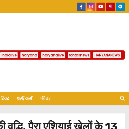
indialive
haryana
haryanalive
rohtaknews
HARYANANEWS
ैरियर
धर्म/कर्म
फीचर
द्धि, पैरा एशियाई खेलों के 13