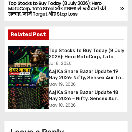
Top Stocks to Buy Today (8 July 2026): Hero
P
MotoCorp, Tata Steel और ITBEES में खरीदारी की
सलाह, जानें Target और Stop Loss
o
s
Related Post
t
Top Stocks to Buy Today (8 July
n
2026): Hero MotoCorp, Tata
Steel और ITBEES में खरीदारी की सलाह,
Jul 8, 2026
a
जानें Target और Stop Loss
Aaj Ka Share Bazar Update 19
May 2026: Nifty, Sensex Aur Top
v
Gainers
May 19, 2026
i
Aaj Ka Share Bazar Update 18
May 2026 – Nifty, Sensex Aur
g
Market Ka Full Analysis
May 18, 2026
a
t