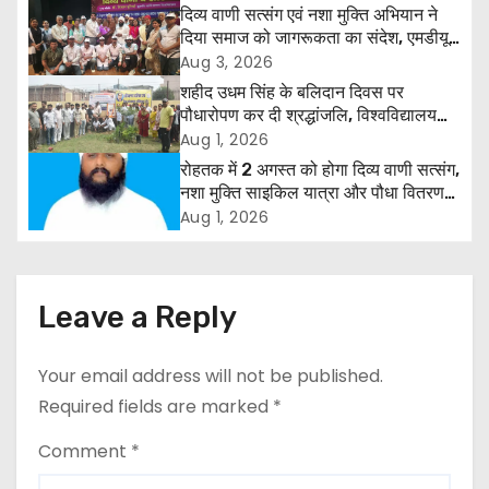
n
दिव्य वाणी सत्संग एवं नशा मुक्ति अभियान ने
दिया समाज को जागरूकता का संदेश, एमडीयू
a
रोहतक में हजारों लोगों ने लिया संकल्प
Aug 3, 2026
शहीद उधम सिंह के बलिदान दिवस पर
v
पौधारोपण कर दी श्रद्धांजलि, विश्वविद्यालय
और राजपत्रित अवकाश बहाल करने की उठी
Aug 1, 2026
i
मांग
रोहतक में 2 अगस्त को होगा दिव्य वाणी सत्संग,
g
नशा मुक्ति साइकिल यात्रा और पौधा वितरण
कार्यक्रम
Aug 1, 2026
a
t
Leave a Reply
i
o
Your email address will not be published.
Required fields are marked
*
n
Comment
*