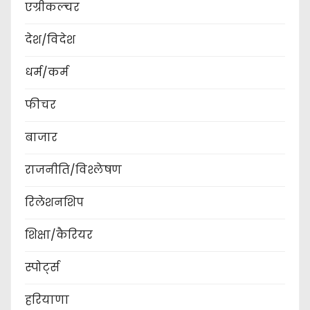
एग्रीकल्चर
देश/विदेश
धर्म/कर्म
फीचर
बाजार
राजनीति/विश्लेषण
रिलेशनशिप
शिक्षा/कैरियर
स्पोर्ट्स
हरियाणा