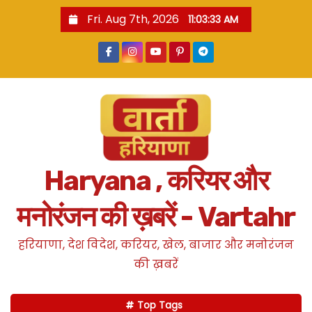
S
Fri. Aug 7th, 2026
11:03:34 AM
k
i
p
t
o
c
o
n
Haryana , करियर और
t
e
मनोरंजन की ख़बरें - Vartahr
n
t
हरियाणा, देश विदेश, करियर, खेल, बाजार और मनोरंजन
की ख़बरें
Top Tags