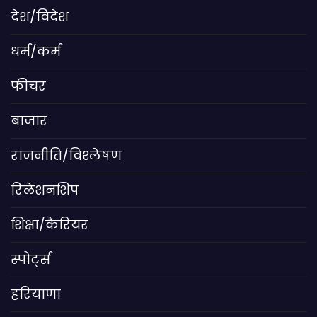
देश/विदेश
धर्म/कर्म
फीचर
बाजार
राजनीति/विश्लेषण
रिलेशनशिप
शिक्षा/कैरियर
स्पोर्ट्स
हरियाणा