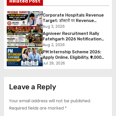
Related Post
t
Corporate Hospitals Revenue
n
Target: डॉक्टरों पर Revenue
Targets थोपने के खिलाफ DMA India
Aug 3, 2026
a
का बड़ा कदम, NHRC से Suo Motu जांच
Agniveer Recruitment Rally
की मांग
Fatehgarh 2026 Notification
v
Out – Rajput Regimental Centre
Aug 2, 2026
Rally Schedule, Eligibility,
i
PM Internship Scheme 2026:
Documents & Selection Process
Apply Online, Eligibility, ₹9,000
g
Stipend, Benefits, Selection
Jul 29, 2026
Process & Last Date
a
t
Leave a Reply
i
Your email address will not be published.
o
Required fields are marked
*