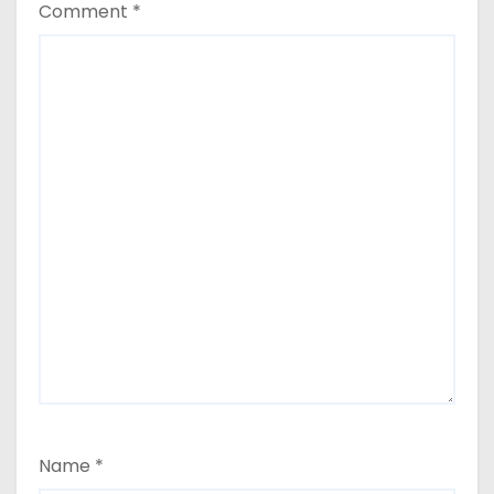
n
Comment
*
Name
*