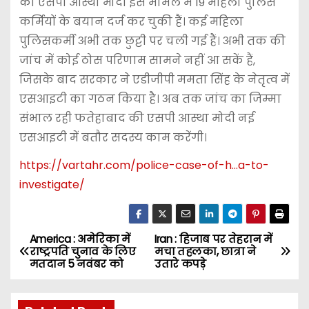
की एसपी आस्था मोदी इस मामले में 19 महिला पुलिस
कर्मियों के बयान दर्ज कर चुकी हैं। कई महिला
पुलिसकर्मी अभी तक छुट्टी पर चली गई हैं। अभी तक की
जांच में कोई ठोस परिणाम सामने नहीं आ सकें हैं,
जिसके बाद सरकार ने एडीजीपी ममता सिंह के नेतृत्व में
एसआइटी का गठन किया है। अब तक जांच का जिम्मा
संभाल रही फतेहाबाद की एसपी आस्था मोदी नई
एसआइटी में बतौर सदस्य काम करेंगी।
https://vartahr.com/
police-case-of-h…a-to-
investigate
/
America : अमेरिका में
Iran : हिजाब पर तेहरान में
P
राष्ट्रपति चुनाव के लिए
मचा तहलका, छात्रा ने
मतदान 5 नवंबर को
उतारे कपड़े
o
s