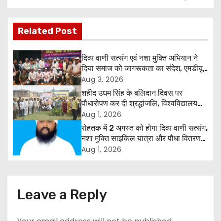
o
s
Related Post
t
दिव्य वाणी सत्संग एवं नशा मुक्ति अभियान ने
n
दिया समाज को जागरूकता का संदेश, एमडीयू
रोहतक में हजारों लोगों ने लिया संकल्प
Aug 3, 2026
a
शहीद उधम सिंह के बलिदान दिवस पर
पौधारोपण कर दी श्रद्धांजलि, विश्वविद्यालय
v
और राजपत्रित अवकाश बहाल करने की उठी
Aug 1, 2026
मांग
i
रोहतक में 2 अगस्त को होगा दिव्य वाणी सत्संग,
नशा मुक्ति साइकिल यात्रा और पौधा वितरण
g
कार्यक्रम
Aug 1, 2026
a
t
Leave a Reply
i