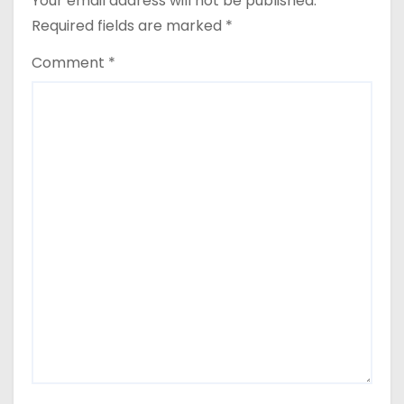
Your email address will not be published.
o
Required fields are marked
*
n
Comment
*