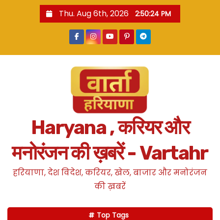
S
Thu. Aug 6th, 2026
2:50:25 PM
k
i
p
t
o
c
o
n
Haryana , करियर और
t
e
मनोरंजन की ख़बरें - Vartahr
n
t
हरियाणा, देश विदेश, करियर, खेल, बाजार और मनोरंजन
की ख़बरें
Top Tags