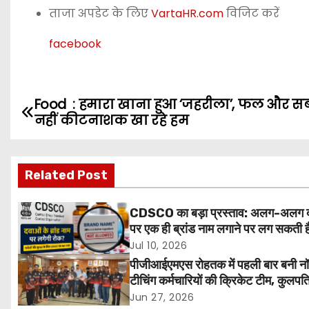
ताजा अपडेट के लिए
VartaHR.com
विजिट करें
facebook
Food : हमारा खाना हुआ ‘जहरीला’, फल और सब
P
नहीं कीटनाशक खा रहे हम
o
s
Related Post
t
CDSCO का बड़ा प्रस्ताव: अलग-अलग 
n
पर एक ही ब्रांड नाम लगाने पर लग सकती ह
मरीजों की सुरक्षा होगी मजबूत
Jul 10, 2026
a
पीजीआईएमएस रोहतक में पहली बार बनी न
v
टीचिंग कर्मचारियों की क्रिकेट टीम, कुलपत
एच.के. अग्रवाल ने दी शुभकामनाएं
Jun 27, 2026