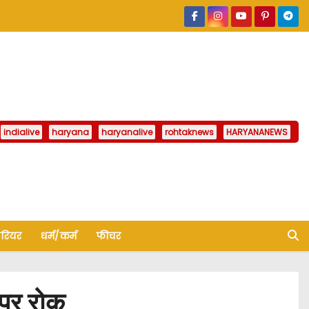
indialive
haryana
haryanalive
rohtaknews
HARYANANEWS
ैरियर
धर्म/कर्म
फीचर
 पर रोक