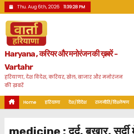
S
Thu. Aug 6th, 2026
11:39:29 PM
k
i
p
t
o
Haryana , करियर और मनोरंजन की ख़बरें -
c
o
Vartahr
n
हरियाणा, देश विदेश, करियर, खेल, बाजार और मनोरंजन
t
की ख़बरें
e
n
Home
हरियाणा
देश/विदेश
राजनीति/विश्लेषण
t
medicine : दर्द, बुखार, सर्दी 