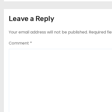
i
g
Leave a Reply
a
t
Your email address will not be published.
Required fi
i
Comment
*
o
n