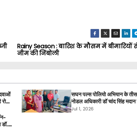
्जी
Rainy Season : बारिश के मौसम में बीमारियों 
नीम की निंबोली
दवाओं
सघन पल्स पोलियो अभियान के तीसरे
ै रोक,
नोडल अधिकारी डॉ चांद सिंह मदान न
हांसी में किया निरीक्षण
Jul 1, 2026
ॉन-
ि डॉ.