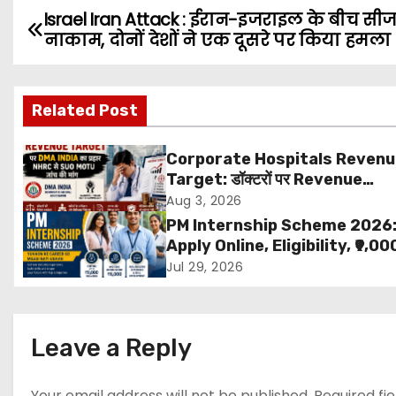
Israel Iran Attack : ईरान-इजराइल के बीच स
P
नाकाम, दोनों देशों ने एक दूसरे पर किया हमला
o
s
Related Post
t
Corporate Hospitals Reven
n
Target: डॉक्टरों पर Revenue
Targets थोपने के खिलाफ DMA Ind
Aug 3, 2026
a
बड़ा कदम, NHRC से Suo Motu जांच 
PM Internship Scheme 2026
मांग
v
Apply Online, Eligibility, ₹9,00
Stipend, Benefits, Selection
Jul 29, 2026
i
Process & Last Date
g
Leave a Reply
a
Your email address will not be published.
Required fi