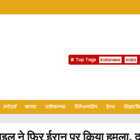
Top Tags
indianews
india
स्पोर्ट्स
बाजार
एग्रीकल्चर
रिलेशनशिप
हेल्थ
शिक्षा/क
 ने फिर ईरान पर किया हमला, दाव