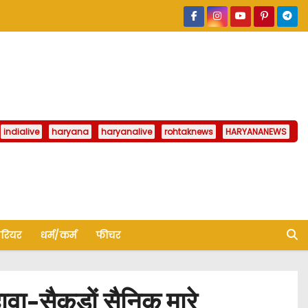
indialive
haryana
haryanalive
rohtaknews
HARYANANEWS
ैरियर
धर्म/कर्म
फीचर
ा-सैकड़ों सैनिक मारे