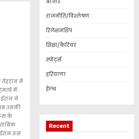
बाजार
राजनीति/विश्लेषण
रिलेशनशिप
शिक्षा/कैरियर
स्पोर्ट्स
हरियाणा
तेहरान में
हेल्थ
मलों में
 ईरान ने
र अब उसकी
रूस के
 मुताबिक
Recent
 ईरान रूस