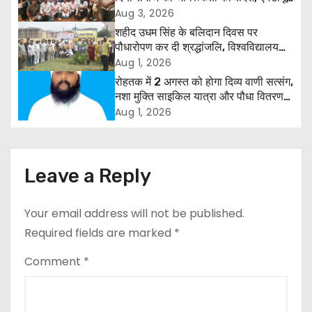
a
रोहतक में हजारों लोगों ने लिया संकल्प
Aug 3, 2026
शहीद उधम सिंह के बलिदान दिवस पर
v
पौधारोपण कर दी श्रद्धांजलि, विश्वविद्यालय
और राजपत्रित अवकाश बहाल करने की उठी
Aug 1, 2026
i
मांग
रोहतक में 2 अगस्त को होगा दिव्य वाणी सत्संग,
g
नशा मुक्ति साइकिल यात्रा और पौधा वितरण
कार्यक्रम
Aug 1, 2026
a
t
Leave a Reply
i
o
Your email address will not be published.
Required fields are marked
*
n
Comment
*