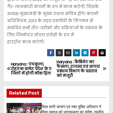
गैर-लाभकारी कंपनी के रूप में काम करेगी, जिसके
अध्यक्ष मुख्यमंत्री के मुख्य प्रधान सचिव होंगे। कंपनी
अधिनियम, 2013 के तहत एसपीवी के निगमन से
संबंधित सभी तौर-तरीकों और प्रक्रियाओं के प्रबंधन के
लिए जिम्मेदार नोडल एजेंसी के रूप में
हारट्रॉन काम करेगी।
Haryana : कैबिनेट का
P
Haryana : पंचकूला,
फैसला, राजस्व एवं आपदा
रोहतक समेत प्रदेश के 11
प्रबंधन विभाग के प्रस्ताव
o
जिलों में होगी मॉक ड्रिल
को मंजूरी
s
Related Post
t
n
दिव्य वाणी सत्संग एवं नशा मुक्ति अभियान ने
दिया समाज को जागरूकता का संदेश, एमडीयू