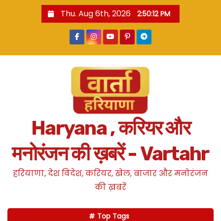
S
Thu. Aug 6th, 2026
2:50:13 PM
k
i
p
t
o
c
o
n
Haryana , करियर और
t
e
मनोरंजन की ख़बरें - Vartahr
n
t
हरियाणा, देश विदेश, करियर, खेल, बाजार और मनोरंजन
की ख़बरें
Top Tags