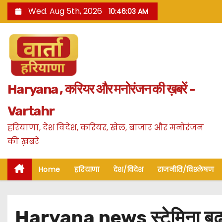
S
Wed. Aug 5th, 2026
10:46:04 AM
k
i
p
t
o
Haryana , करियर और मनोरंजन की ख़बरें -
c
o
Vartahr
n
हरियाणा, देश विदेश, करियर, खेल, बाजार और मनोरंजन
t
की ख़बरें
e
n
Home
हरियाणा
देश/विदेश
राजनीति/विश्लेषण
t
Haryana news स्टेमिना बढ़ान