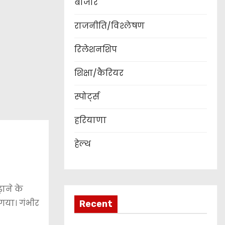
बाजार
राजनीति/विश्लेषण
रिलेशनशिप
शिक्षा/कैरियर
स्पोर्ट्स
हरियाणा
हेल्थ
ाने के
गया। गंभीर
Recent