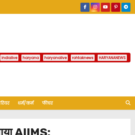
indialive
haryana
haryanalive
rohtaknews
HARYANANEWS
ैरियर
धर्म/कर्म
फीचर
ंचाया AIIMS: