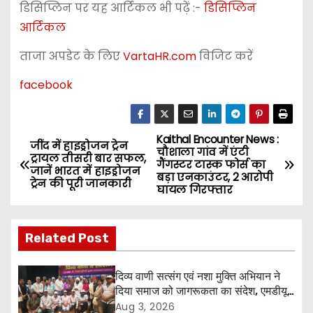
डिसिप्लिन पर यह आर्टिकल भी पढ़ें :-
डिसिप्लिन
आर्टिकल
ताजा अपडेट के लिए
VartaHR.com
विजिट करें
facebook
Kaithal Encounter News :
P
जींद में हाइड्रोजन ट्रेन
चौशाला गांव में एंटी
ट्रायल तीसरी बार सफल,
गैंगस्टर टास्क फोर्स का
o
जानें भारत में हाइड्रोजन
बड़ा एनकाउंटर, 2 आरोपी
ट्रेन की पूरी जानकारी
घायल गिरफ्तार
s
t
Related Post
n
दिव्य वाणी सत्संग एवं नशा मुक्ति अभियान ने
a
दिया समाज को जागरूकता का संदेश, एमडीयू
रोहतक में हजारों लोगों ने लिया संकल्प
Aug 3, 2026