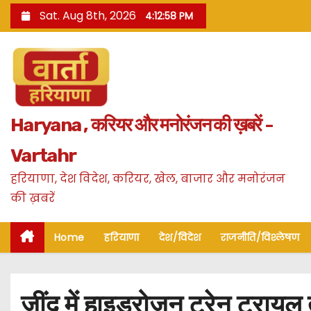
S
Sat. Aug 8th, 2026
4:12:59 PM
k
i
p
t
o
Haryana , करियर और मनोरंजन की ख़बरें -
c
o
Vartahr
n
हरियाणा, देश विदेश, करियर, खेल, बाजार और मनोरंजन
t
की ख़बरें
e
n
Home
हरियाणा
देश/विदेश
राजनीति/विश्लेषण
t
जींद में हाइड्रोजन ट्रेन ट्राय