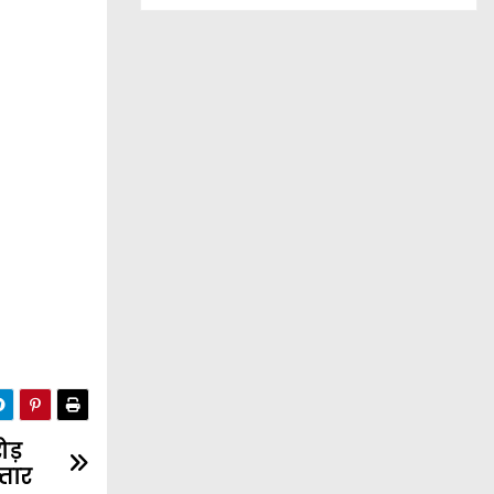
ोड़
्तार