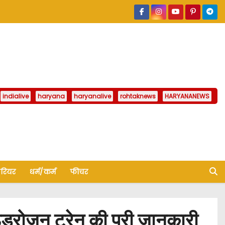
indialive
haryana
haryanalive
rohtaknews
HARYANANEWS
ैरियर
धर्म/कर्म
फीचर
ाइड्रोजन ट्रेन की पूरी जानकारी