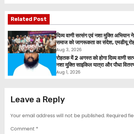
o
s
Related Post
t
दिव्य वाणी सत्संग एवं नशा मुक्ति अभियान ने
n
समाज को जागरूकता का संदेश, एमडीयू रोह
हजारों लोगों ने लिया संकल्प
Aug 3, 2026
a
रोहतक में 2 अगस्त को होगा दिव्य वाणी सत्
v
नशा मुक्ति साइकिल यात्रा और पौधा वितर
कार्यक्रम
Aug 1, 2026
i
g
Leave a Reply
a
t
Your email address will not be published.
Required fi
i
Comment
*