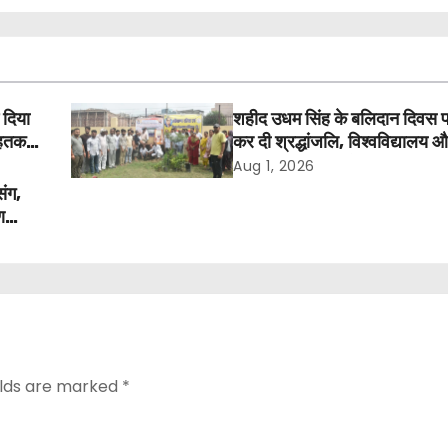
 दिया
शहीद उधम सिंह के बलिदान दिवस 
तक में
कर दी श्रद्धांजलि, विश्वविद्यालय 
अवकाश बहाल करने की उठी मांग
Aug 1, 2026
संग,
ण
elds are marked
*