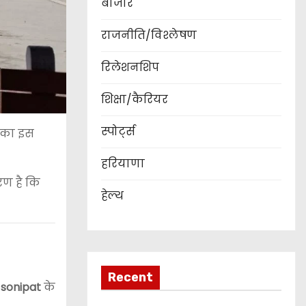
बाजार
राजनीति/विश्लेषण
रिलेशनशिप
शिक्षा/कैरियर
स्पोर्ट्स
का इस
हरियाणा
ण है कि
हेल्थ
Recent
d sonipat
के