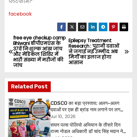
प्लेटफॉर्म।”
facebook
free eye checkup camp
P
Epilepsy Treatment
Bhiwani बीपीएमएस के
Research : पुरानी दवाओं
37वें निःशुल्क आंख जांच
o
ने जगाई नई उम्मीद: अब
और मेडिकल शिविर में
मिर्गी का इलाज होगा
भारी संख्या में मरीजों की
आसान
s
जांच
t
Related Post
n
a
CDSCO का बड़ा प्रस्ताव: अलग-अलग
दवाओं पर एक ही ब्रांड नाम लगाने पर लग
v
सकती है रोक, मरीजों की सुरक्षा होगी मजबूत
Jul 10, 2026
सघन पल्स पोलियो अभियान के तीसरे दिन
i
राज्य नोडल अधिकारी डॉ चांद सिंह मदान ने