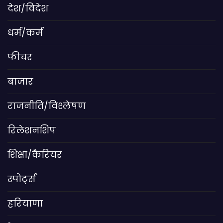
देश/विदेश
धर्म/कर्म
फीचर
बाजार
राजनीति/विश्लेषण
रिलेशनशिप
शिक्षा/कैरियर
स्पोर्ट्स
हरियाणा