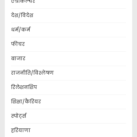
एग्रीकल्चर
देश/विदेश
धर्म/कर्म
फीचर
बाजार
राजनीति/विश्लेषण
रिलेशनशिप
शिक्षा/कैरियर
स्पोर्ट्स
हरियाणा