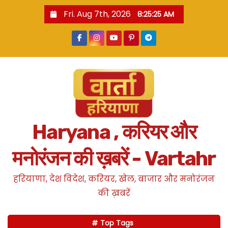
S
Fri. Aug 7th, 2026
8:25:26 AM
k
i
p
t
o
c
o
n
Haryana , करियर और
t
e
मनोरंजन की ख़बरें - Vartahr
n
t
हरियाणा, देश विदेश, करियर, खेल, बाजार और मनोरंजन
की ख़बरें
Top Tags